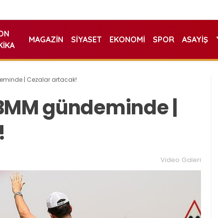
ON
MAGAZIN
SIYASET
EKONOMI
SPOR
ASAYIŞ
KIKA
minde | Cezalar artacak!
TBMM gündeminde |
!
Video Galeri