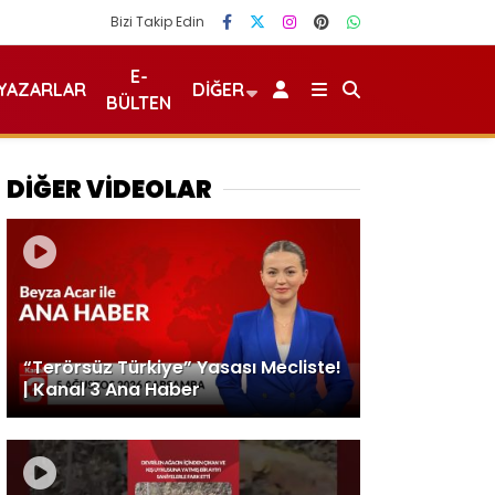
Bizi Takip Edin
E-
YAZARLAR
DIĞER
BÜLTEN
DİĞER VİDEOLAR
“Terörsüz Türkiye” Yasası Mecliste!
| Kanal 3 Ana Haber