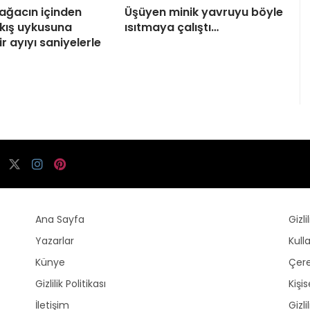
 ağacın içinden
Üşüyen minik yavruyu böyle
 kış uykusuna
ısıtmaya çalıştı…
r ayıyı saniyelerle
Ana Sayfa
Gizli
Yazarlar
Kull
Künye
Çere
Gizlilik Politikası
Kişi
İletişim
Gizli