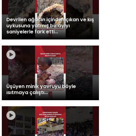
Devrilen ağacın içinden çıkan ve kış
uykusuna yatmış bir ayıyı
saniyelerle fark etti…
Üşüyen minik yavruyu böyle
ısıtmaya çalıştı…