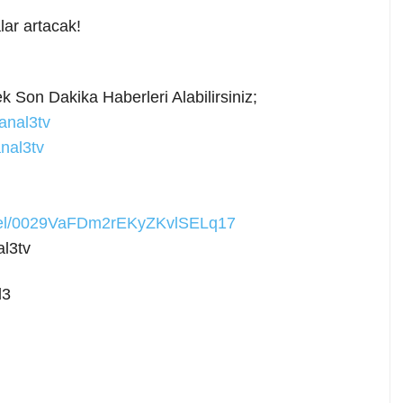
ar artacak!
 Son Dakika Haberleri Alabilirsiniz;
anal3tv
nal3tv
nnel/0029VaFDm2rEKyZKvlSELq17
l3tv
l3