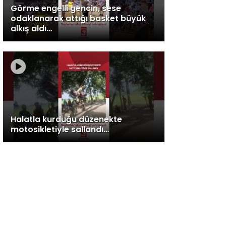
Görme engelli gencin, sese
odaklanarak attığı basket büyük
alkış aldı…
Halatla kurduğu düzenekte
motosikletiyle sallandı…