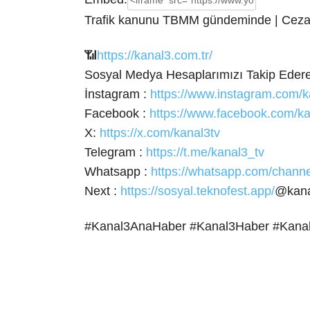
Trafik kanunu TBMM gündeminde | Cezal
📶
https://kanal3.com.tr/
Sosyal Medya Hesaplarımızı Takip Ederek
İnstagram :
https://www.instagram.com/k
Facebook :
https://www.facebook.com/ka
X:
https://x.com/kanal3tv
Telegram :
https://t.me/kanal3_tv
Whatsapp :
https://whatsapp.com/cha
Next :
https://sosyal.teknofest.app/
@kana
#Kanal3AnaHaber #Kanal3Haber #Kana