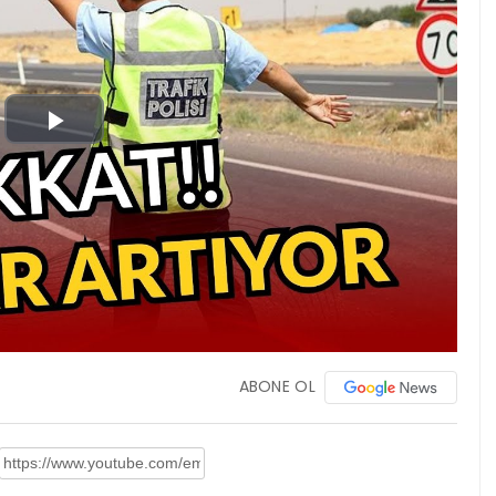
Play
Video
ABONE OL