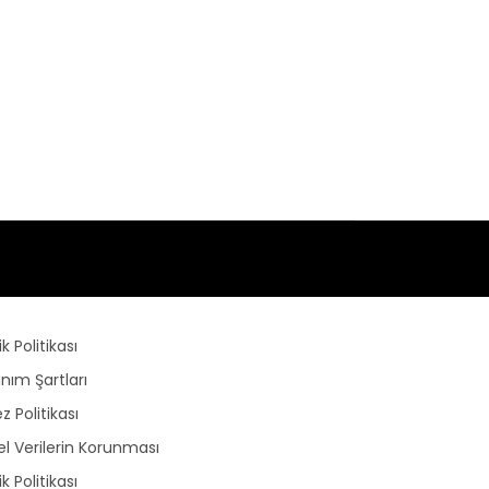
lik Politikası
anım Şartları
z Politikası
sel Verilerin Korunması
lik Politikası