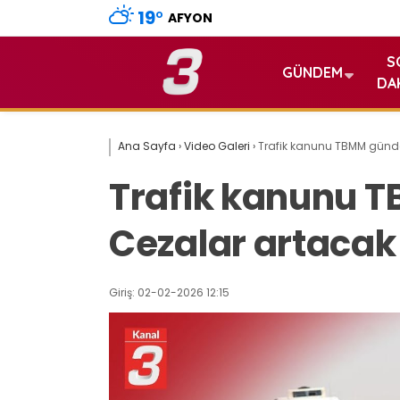
19
°
AFYON
S
GÜNDEM
DA
Ana Sayfa
›
Video Galeri
›
Trafik kanunu TBMM günde
Trafik kanunu 
Cezalar artacak
Giriş: 02-02-2026 12:15