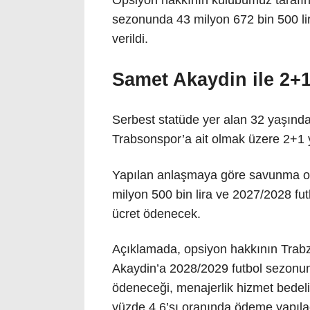
Opsiyon hakkının kulübümüz tarafın
sezonunda 43 milyon 672 bin 500 lira
verildi.
Samet Akaydin ile 2+1
Serbest statüde yer alan 32 yaşında
Trabsonspor’a ait olmak üzere 2+1 y
Yapılan anlaşmaya göre savunma o
milyon 500 bin lira ve 2027/2028 fu
ücret ödenecek.
Açıklamada, opsiyon hakkının Trabz
Akaydin’a 2028/2029 futbol sezonund
ödeneceği, menajerlik hizmet bedeli
yüzde 4,6’sı oranında ödeme yapıla