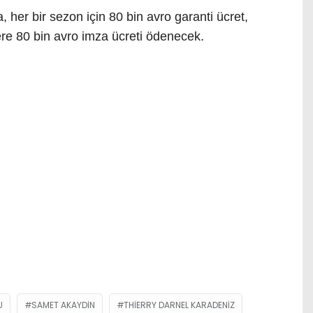
er bir sezon için 80 bin avro garanti ücret,
re 80 bin avro imza ücreti ödenecek.
U
SAMET AKAYDIN
THIERRY DARNEL KARADENIZ