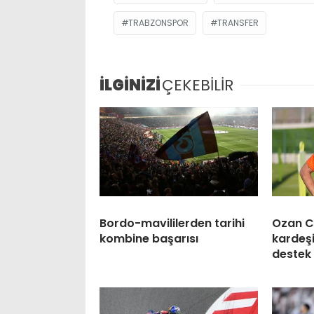
TRABZONSPOR
TRANSFER
İLGİNİZİ
ÇEKEBİLİR
Bordo-mavililerden tarihi
Ozan C
kombine başarısı
kardeş
destek