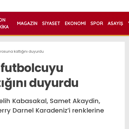
ON
MAGAZIN
SIYASET
EKONOMI
SPOR
ASAYIŞ
KIKA
rosuna kattığını duyurdu
 futbolcuyu
ığını duyurdu
elih Kabasakal, Samet Akaydin,
ry Darnel Karadeniz’i renklerine