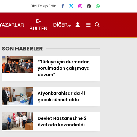
Bizi Takip Edin
E-
YAZARLAR
DIĞER
BÜLTEN
SON HABERLER
“Türkiye için durmadan,
yorulmadan çalışmaya
devam”
Afyonkarahisar’da 41
çocuk sünnet oldu
Devlet Hastanesi’ne 2
özel oda kazandırıldı