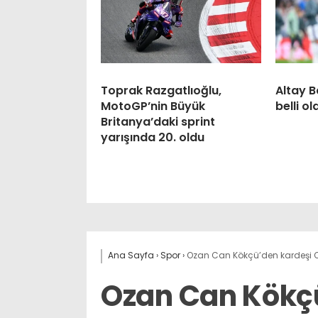
Toprak Razgatlıoğlu,
Altay B
MotoGP’nin Büyük
belli ol
Britanya’daki sprint
yarışında 20. oldu
Ana Sayfa
›
Spor
›
Ozan Can Kökçü’den kardeşi 
Ozan Can Kökç