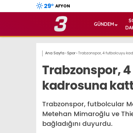
29
°
AFYON
S
GÜNDEM
DA
Ana Sayfa
›
Spor
›
Trabzonspor, 4 futbolcuyu kad
Trabzonspor, 4
kadrosuna katt
Trabzonspor, futbolcular M
Metehan Mimaroğlu ve Thier
bağladığını duyurdu.