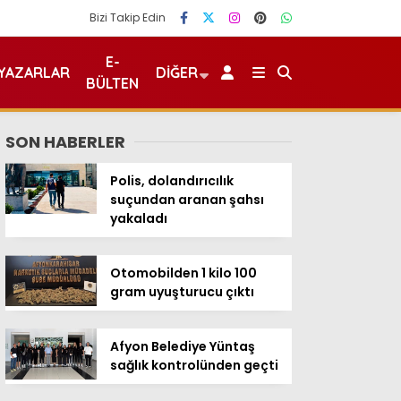
Bizi Takip Edin
E-
YAZARLAR
DIĞER
BÜLTEN
SON HABERLER
Polis, dolandırıcılık
suçundan aranan şahsı
yakaladı
Otomobilden 1 kilo 100
gram uyuşturucu çıktı
Afyon Belediye Yüntaş
sağlık kontrolünden geçti