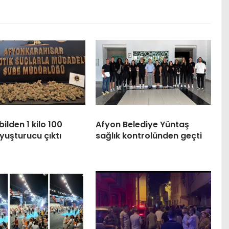
lden 1 kilo 100
Afyon Belediye Yüntaş
yuşturucu çıktı
sağlık kontrolünden geçti