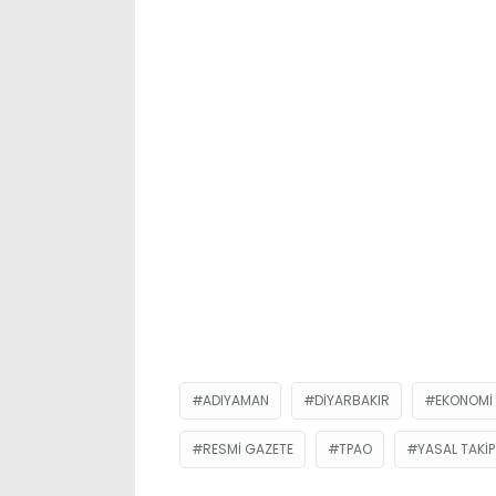
ADIYAMAN
DIYARBAKIR
EKONOMI
RESMİ GAZETE
TPAO
YASAL TAKIP