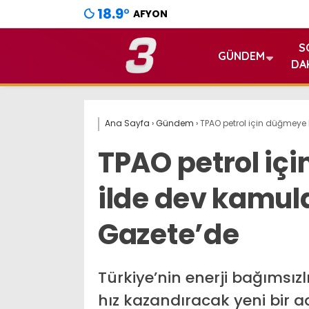
18.9
°
AFYON
S
GÜNDEM
DA
Ana Sayfa
›
Gündem
›
TPAO petrol için düğmeye 
TPAO petrol iç
ilde dev kamul
Gazete’de
Türkiye’nin enerji bağımsız
hız kazandıracak yeni bir ad