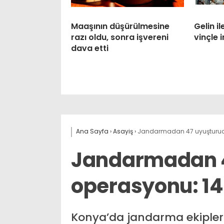
Maaşının düşürülmesine
Gelin 
razı oldu, sonra işvereni
vinçle i
dava etti
Ana Sayfa
›
Asayiş
›
Jandarmadan 47 uyuşturucu
Jandarmadan 4
operasyonu: 14
Konya’da jandarma ekipler