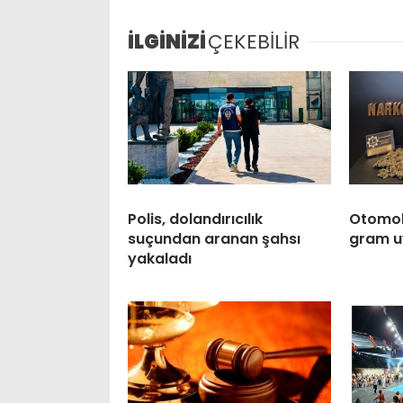
İLGİNİZİ
ÇEKEBİLİR
Polis, dolandırıcılık
Otomobi
suçundan aranan şahsı
gram u
yakaladı