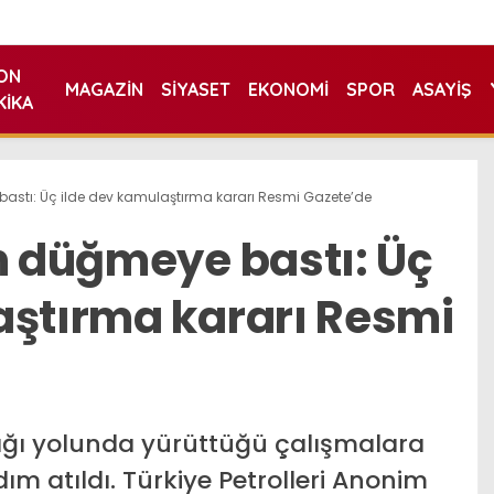
ON
MAGAZIN
SIYASET
EKONOMI
SPOR
ASAYIŞ
KIKA
bastı: Üç ilde dev kamulaştırma kararı Resmi Gazete’de
in düğmeye bastı: Üç
aştırma kararı Resmi
lığı yolunda yürüttüğü çalışmalara
ım atıldı. Türkiye Petrolleri Anonim