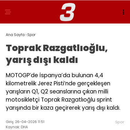
Ana Sayfa
›
Spor
Toprak Razgatlıoğlu,
yarış dışı kaldı
MOTOGP’de İspanya’da bulunan 4,4
kilometrelik Jerez Pisti’nde gerçekleşen
yarışların Q1, Q2 seanslarına çıkan milli
motosikletçi Toprak Razgatlıoğlu sprint
yarışında bir kaza geçirerek yarış dışı kaldı.
Giriş: 26-04-2026 11:51
Spor
Kaynak: DHA