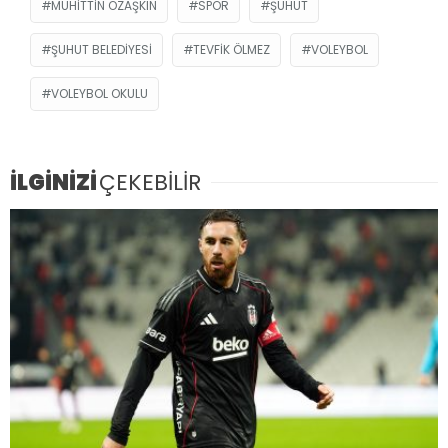
MUHITTIN ÖZAŞKIN
SPOR
ŞUHUT
ŞUHUT BELEDIYESI
TEVFIK ÖLMEZ
VOLEYBOL
VOLEYBOL OKULU
İLGİNİZİ
ÇEKEBİLİR