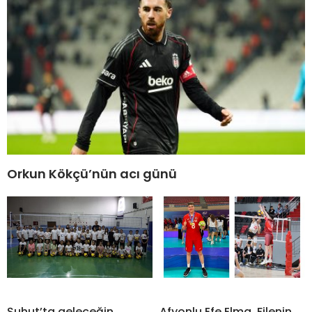
Orkun Kökçü’nün acı günü
Şuhut’ta geleceğin
Afyonlu Efe Elma, Filenin