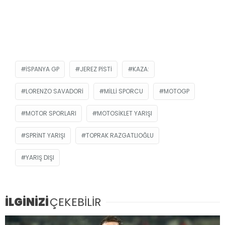
İSPANYA GP
JEREZ PISTI
KAZA:
LORENZO SAVADORI
MILLI SPORCU
MOTOGP
MOTOR SPORLARI
MOTOSIKLET YARIŞI
SPRINT YARIŞI
TOPRAK RAZGATLIOĞLU
YARIŞ DIŞI
İLGİNİZİ
ÇEKEBİLİR