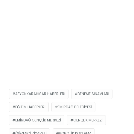
AFYONKARAHISAR HABERLERI
DENEME SINAVLARI
EĞITIM HABERLERI
EMIRDAĞ BELEDIYESI
EMIRDAĞ GENÇLIK MERKEZI
GENÇLIK MERKEZI
ÖĞRENCI ZIYARETI
ROBOTIK KODLAMA