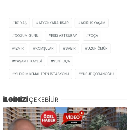
101 YAŞ
AFYONKARAHISAR
ASIRLIK YAŞAM
DOĞUM GÜNÜ.
ESKI ASTSUBAY
FOÇA
IZMIR
KOMŞULAR
SABIR
UZUN ÖMÜR
YAŞAM HIKAYESI
YENIFOÇA
YILDIRIM KEMAL TREN İSTASYONU
YUSUF ÇOBANOĞLU
İLGİNİZİ
ÇEKEBİLİR