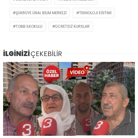
ŞÜKRÜYE ÜNAL BILIM MERKEZI
TEKNOLOJI EĞITIMI
TOBB İLKOKULU
ÜCRETSIZ KURSLAR
İLGİNİZİ
ÇEKEBİLİR