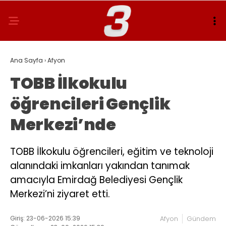
Ana Sayfa
›
Afyon
TOBB İlkokulu
öğrencileri Gençlik
Merkezi’nde
TOBB İlkokulu öğrencileri, eğitim ve teknoloji
alanındaki imkanları yakından tanımak
amacıyla Emirdağ Belediyesi Gençlik
Merkezi’ni ziyaret etti.
Giriş: 23-06-2026 15:39
Afyon
Gündem