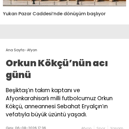
Yukarı Pazar Caddesi’nde dönüşüm başlıyor
Ana Sayfa
›
Afyon
Orkun Kökçü’nün acı
günü
Beşiktaş’ın takım kaptanı ve
Afyonkarahisarlı milli futbolcumuz Orkun
Kökçü, anneannesi Sebahat Eryalçın’ın
vefatıyla büyük üzüntü yaşadı.
Giriş: 06-08-2026 17:36
Afyon
Spor
Yaşam