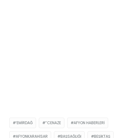
‘EMIRDAĞ
’’CENAZE
AFYON HABERLERI
AFYONKARAHISAR
BAŞSAĞLIĞI
BEŞIKTAŞ