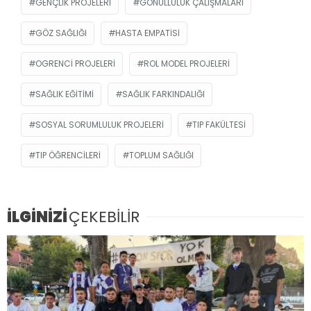
GENÇLIK PROJELERI
GÖNÜLLÜLÜK ÇALIŞMALARI
GÖZ SAĞLIĞI
HASTA EMPATISI
OGRENCI PROJELERI
ROL MODEL PROJELERI
SAĞLIK EĞITIMI
SAĞLIK FARKINDALIĞI
SOSYAL SORUMLULUK PROJELERI
TIP FAKÜLTESI
TIP ÖĞRENCILERI
TOPLUM SAĞLIĞI
İLGİNİZİ
ÇEKEBİLİR