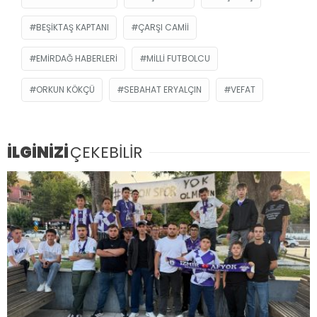
BEŞIKTAŞ KAPTANI
ÇARŞI CAMII
EMIRDAĞ HABERLERI
MILLI FUTBOLCU
ORKUN KÖKÇÜ
SEBAHAT ERYALÇIN
VEFAT
İLGİNİZİ
ÇEKEBİLİR