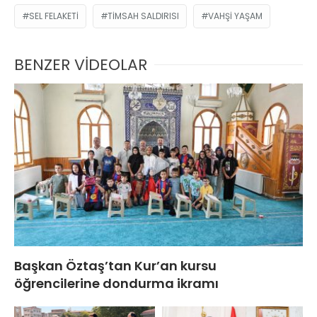
SEL FELAKETI
TIMSAH SALDIRISI
VAHŞI YAŞAM
BENZER VİDEOLAR
Başkan Öztaş’tan Kur’an kursu
öğrencilerine dondurma ikramı