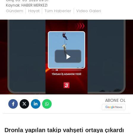
Kaynak: HABER MERKEZI
Gündem
Hayat
Tüm Haberler
Video Galeri
Play
Video
ABONE OL
Dronla yapılan takip vahşeti ortaya çıkardı