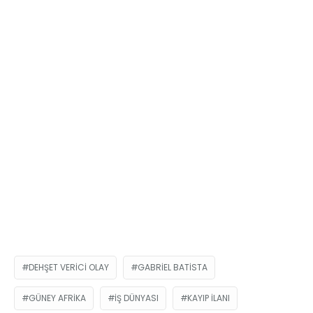
DEHŞET VERICI OLAY
GABRIEL BATISTA
GÜNEY AFRIKA
IŞ DÜNYASI
KAYIP ILANI