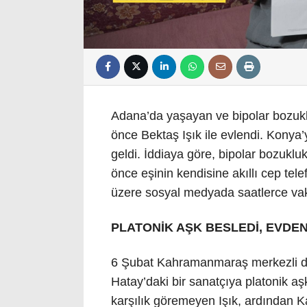
Adana’da yaşayan ve bipolar bozuklu
önce Bektaş Işık ile evlendi. Konya’y
geldi. İddiaya göre, bipolar bozuklu
önce eşinin kendisine akıllı cep te
üzere sosyal medyada saatlerce vak
PLATONİK AŞK BESLEDİ, EVDEN
6 Şubat Kahramanmaraş merkezli de
Hatay’daki bir sanatçıya platonik a
karşılık göremeyen Işık, ardından 