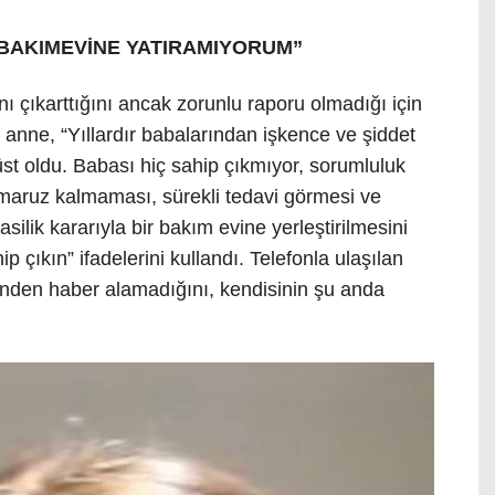
 BAKIMEVİNE YATIRAMIYORUM”
nı çıkarttığını ancak zorunlu raporu olmadığı için
z anne, “Yıllardır babalarından işkence ve şiddet
üst oldu. Babası hiç sahip çıkmıyor, sorumluluk
e maruz kalmaması, sürekli tedavi görmesi ve
asilik kararıyla bir bakım evine yerleştirilmesini
 çıkın” ifadelerini kullandı. Telefonla ulaşılan
şinden haber alamadığını, kendisinin şu anda