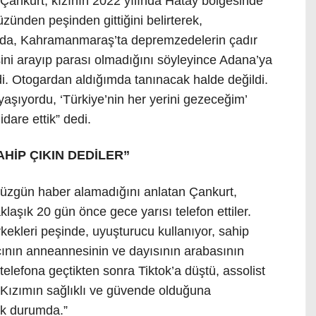
 Çankurt, kızının 2022 yılında Hatay bölgesinde
zünden peşinden gittiğini belirterek,
y’da, Kahramanmaraş’ta depremzedelerin çadır
ini arayıp parası olmadığını söyleyince Adana’ya
di. Otogardan aldığımda tanınacak halde değildi.
yaşıyordu, ‘Türkiye’nin her yerini gezeceğim’
idare ettik” dedi.
HİP ÇIKIN DEDİLER”
düzgün haber alamadığını anlatan Çankurt,
klaşık 20 gün önce gece yarısı telefon ettiler.
rkekleri peşinde, uyuşturucu kullanıyor, sahip
atçının anneannesinin ve dayısının arabasının
elefona geçtikten sonra Tiktok’a düştü, assolist
. Kızımın sağlıklı ve güvende olduğuna
ık durumda.”