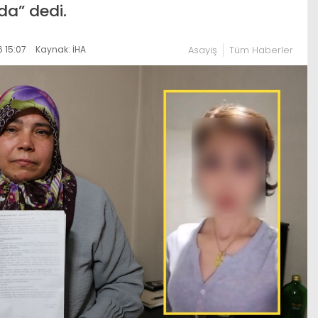
da” dedi.
 15:07
Kaynak: İHA
Asayiş
Tüm Haberler