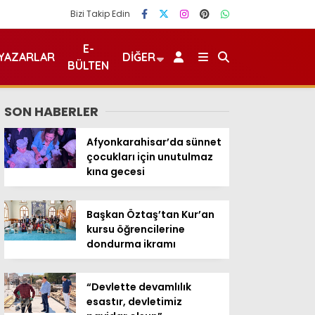
Bizi Takip Edin
E-
YAZARLAR
DIĞER
BÜLTEN
SON HABERLER
Afyonkarahisar’da sünnet
çocukları için unutulmaz
kına gecesi
Başkan Öztaş’tan Kur’an
kursu öğrencilerine
dondurma ikramı
“Devlette devamlılık
esastır, devletimiz