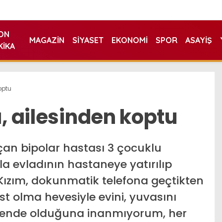
ON
MAGAZIN
SIYASET
EKONOMI
SPOR
ASAYIŞ
KIKA
optu
ı, ailesinden koptu
an bipolar hastası 3 çocuklu
la evladının hastaneye yatırılıp
“Kızım, dokunmatik telefona geçtikten
st olma hevesiyle evini, yuvasını
 güvende olduğuna inanmıyorum, her