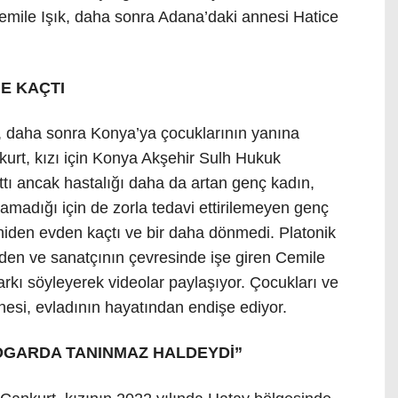
Cemile Işık, daha sonra Adana’daki annesi Hatice
NE KAÇTI
k, daha sonra Konya’ya çocuklarının yanına
urt, kızı için Konya Akşehir Sulh Hukuk
ttı ancak hastalığı daha da artan genç kadın,
lamadığı için de zorla tedavi ettirilemeyen genç
niden evden kaçtı ve bir daha dönmedi. Platonik
giden ve sanatçının çevresinde işe giren Cemile
kı söyleyerek videolar paylaşıyor. Çocukları ve
esi, evladının hayatından endişe ediyor.
OGARDA TANINMAZ HALDEYDİ”