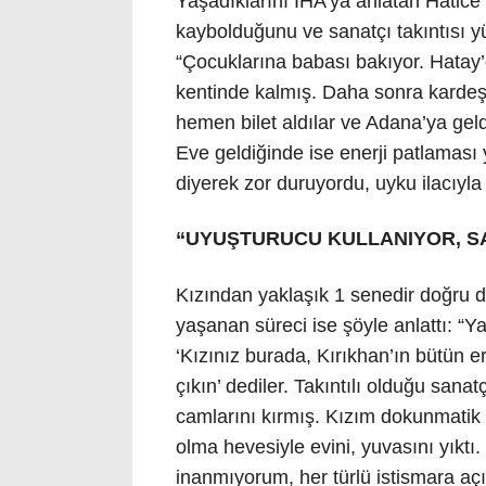
Yaşadıklarını İHA’ya anlatan Hatice
kaybolduğunu ve sanatçı takıntısı yü
“Çocuklarına babası bakıyor. Hata
kentinde kalmış. Daha sonra kardeş
hemen bilet aldılar ve Adana’ya gel
Eve geldiğinde ise enerji patlaması 
diyerek zor duruyordu, uyku ilacıyla 
“UYUŞTURUCU KULLANIYOR, SA
Kızından yaklaşık 1 senedir doğru 
yaşanan süreci ise şöyle anlattı: “Ya
‘Kızınız burada, Kırıkhan’ın bütün e
çıkın’ dediler. Takıntılı olduğu san
camlarını kırmış. Kızım dokunmatik t
olma hevesiyle evini, yuvasını yıktı
inanmıyorum, her türlü istismara aç