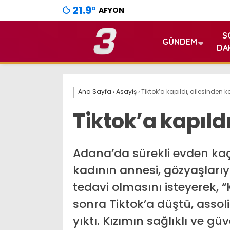
21.9
°
AFYON
S
GÜNDEM
DA
Ana Sayfa
›
Asayiş
›
Tiktok’a kapıldı, ailesinden k
Tiktok’a kapıld
Adana’da sürekli evden kaç
kadının annesi, gözyaşlarıy
tedavi olmasını isteyerek, 
sonra Tiktok’a düştü, assoli
yıktı. Kızımın sağlıklı ve