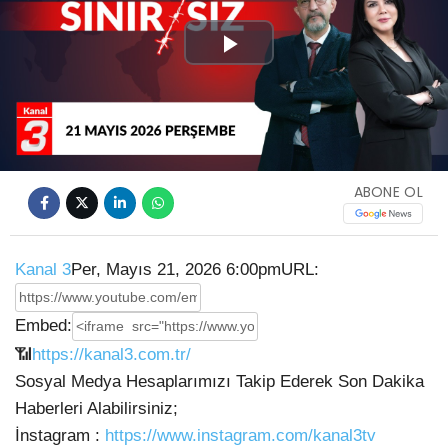
Play
Video
ABONE OL
Kanal 3
Per, Mayıs 21, 2026 6:00pm
URL:
Embed:
📶
https://kanal3.com.tr/
Sosyal Medya Hesaplarımızı Takip Ederek Son Dakika
Haberleri Alabilirsiniz;
İnstagram :
https://www.instagram.com/kanal3tv