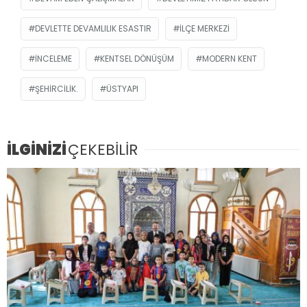
DEVLETTE DEVAMLILIK ESASTIR
İLÇE MERKEZI
INCELEME
KENTSEL DÖNÜŞÜM
MODERN KENT
ŞEHIRCILIK.
ÜSTYAPI
İLGİNİZİ
ÇEKEBİLİR