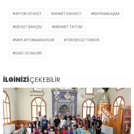
AFYON SIYASET
AHMET KAHVECI
BAYRAMLAŞMA
DEVLET BAHÇELI
MEHMET TAYTAK
MHP AFYONKARAHISAR
TERÖRSÜZ TÜRKIYE
ÜLKÜ OCAKLARI
İLGİNİZİ
ÇEKEBİLİR