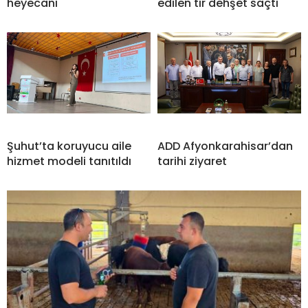
heyecanı
edilen tır dehşet saçtı
Şuhut’ta koruyucu aile
ADD Afyonkarahisar’dan
hizmet modeli tanıtıldı
tarihi ziyaret