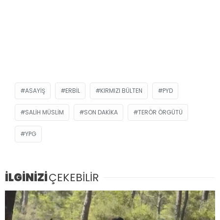
ASAYIŞ
ERBIL
KIRMIZI BÜLTEN
PYD
SALIH MÜSLIM
SON DAKIKA
TERÖR ÖRGÜTÜ
YPG
İLGİNİZİ
ÇEKEBİLİR