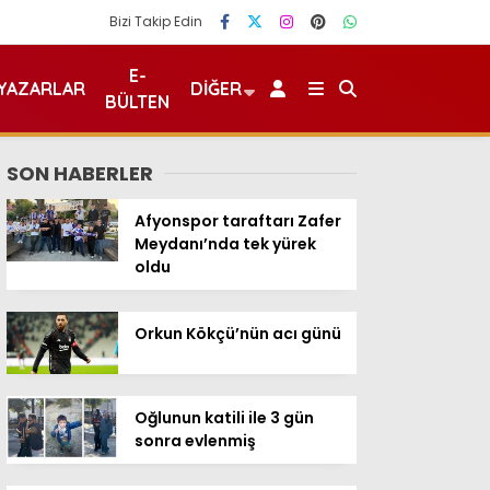
Bizi Takip Edin
E-
YAZARLAR
DIĞER
BÜLTEN
SON HABERLER
Afyonspor taraftarı Zafer
Meydanı’nda tek yürek
oldu
Orkun Kökçü’nün acı günü
Oğlunun katili ile 3 gün
sonra evlenmiş