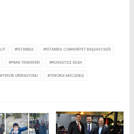
LTI
ISTANBUL
İSTANBUL CUMHURIYET BAŞSAVCILIĞI
PARA TRANSFERI
RUHSATSIZ SILAH
TERÖR OPERASYONU
TERÖRLE MÜCADELE