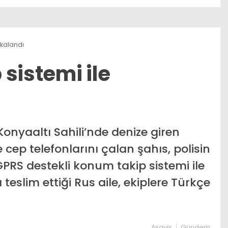
yakalandı
p sistemi ile
onyaaltı Sahili’nde denize giren
 cep telefonlarını çalan şahıs, polisin
GPRS destekli konum takip sistemi ile
 teslim ettiği Rus aile, ekiplere Türkçe
Asayiş
Gündem