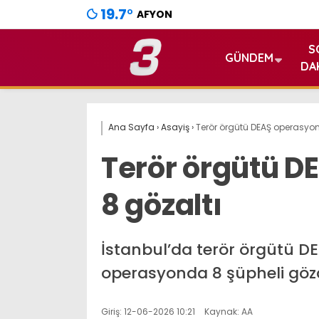
19.7
°
AFYON
S
GÜNDEM
DA
Ana Sayfa
›
Asayiş
›
Terör örgütü DEAŞ operasyo
Terör örgütü 
8 gözaltı
İstanbul’da terör örgütü D
operasyonda 8 şüpheli gözal
Giriş: 12-06-2026 10:21
Kaynak: AA