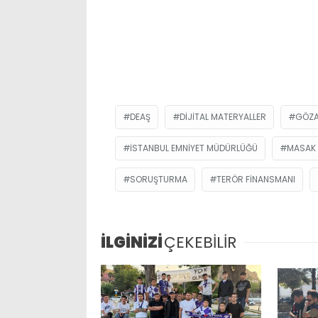
DEAŞ
DIJITAL MATERYALLER
GÖZA
İSTANBUL EMNIYET MÜDÜRLÜĞÜ
MASAK
SORUŞTURMA
TERÖR FINANSMANI
İLGİNİZİ
ÇEKEBİLİR