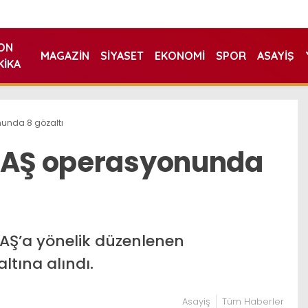
ON
MAGAZIN
SIYASET
EKONOMI
SPOR
ASAYIŞ
KIKA
nunda 8 gözaltı
DEAŞ operasyonunda
EAŞ’a yönelik düzenlenen
tına alındı.
Asayiş
Tüm Haberler