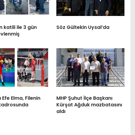
 katili ile 3 gün
Söz Gültekin Uysal’da
evlenmiş
 Efe Elma, Filenin
MHP Şuhut İlçe Başkanı
i kadrosunda
Kürşat Ağduk mazbatasını
aldı