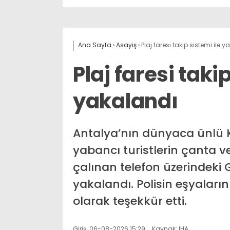
Ana Sayfa
›
Asayiş
›
Plaj faresi takip sistemi ile 
Plaj faresi taki
yakalandı
Antalya’nın dünyaca ünlü K
yabancı turistlerin çanta ve
çalınan telefon üzerindeki 
yakalandı. Polisin eşyalarını
olarak teşekkür etti.
Giriş: 06-08-2026 15:29
Kaynak: İHA