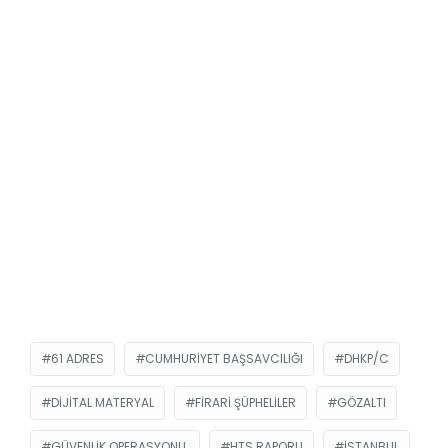
61 ADRES
CUMHURIYET BAŞSAVCILIĞI
DHKP/C
DIJITAL MATERYAL
FIRARI ŞÜPHELILER
GÖZALTI
GÜVENLIK OPERASYONU.
HTS RAPORU
ISTANBUL