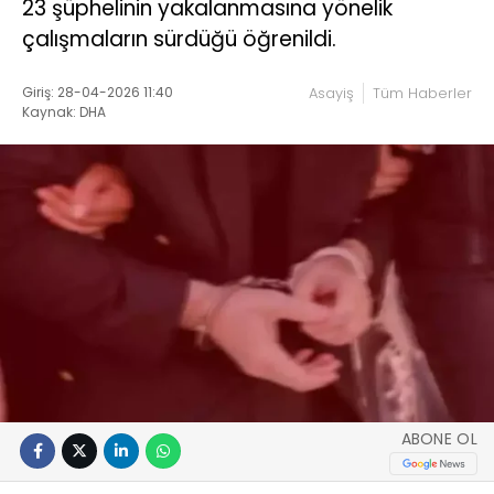
23 şüphelinin yakalanmasına yönelik
çalışmaların sürdüğü öğrenildi.
Giriş: 28-04-2026 11:40
Asayiş
Tüm Haberler
Kaynak: DHA
ABONE OL