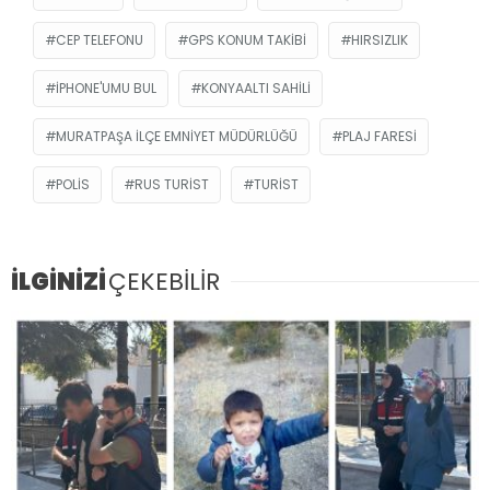
CEP TELEFONU
GPS KONUM TAKIBI
HIRSIZLIK
IPHONE'UMU BUL
KONYAALTI SAHILI
MURATPAŞA İLÇE EMNIYET MÜDÜRLÜĞÜ
PLAJ FARESI
POLIS
RUS TURIST
TURIST
İLGİNİZİ
ÇEKEBİLİR