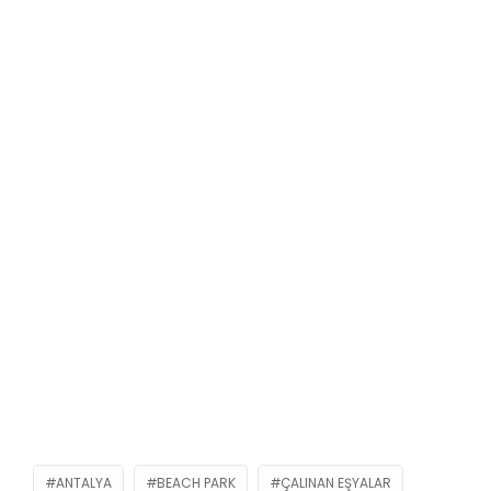
ANTALYA
BEACH PARK
ÇALINAN EŞYALAR