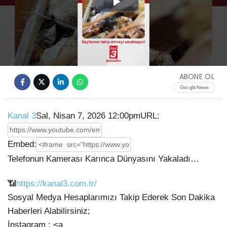
Play
Video
ABONE OL
Kanal 3
Sal, Nisan 7, 2026 12:00pm
URL:
Embed:
Telefonun Kamerası Karınca Dünyasını Yakaladı…
📶
https://kanal3.com.tr/
Sosyal Medya Hesaplarımızı Takip Ederek Son Dakika
Haberleri Alabilirsiniz;
İnstagram : <a