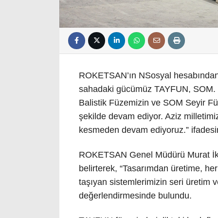
ROKETSAN’ın NSosyal hesabından y
sahadaki gücümüz TAYFUN, SOM. Si
Balistik Füzemizin ve SOM Seyir Füz
şekilde devam ediyor. Aziz milletimi
kesmeden devam ediyoruz.” ifadesine
ROKETSAN Genel Müdürü Murat İkinc
belirterek, “Tasarımdan üretime, h
taşıyan sistemlerimizin seri üretim v
değerlendirmesinde bulundu.