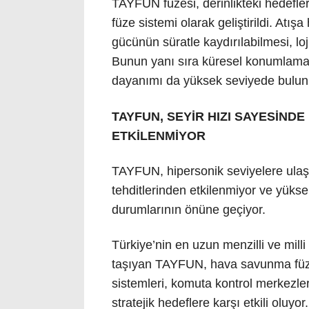
TAYFUN füzesi, derinlikteki hedeflerd
füze sistemi olarak geliştirildi. Atı
gücünün süratle kaydırılabilmesi, loji
Bunun yanı sıra küresel konumlama s
dayanımı da yüksek seviyede bulun
TAYFUN, SEYİR HIZI SAYESİND
ETKİLENMİYOR
TAYFUN, hipersonik seviyelere ulaş
tehditlerinden etkilenmiyor ve yüks
durumlarının önüne geçiyor.
Türkiye’nin en uzun menzilli ve milli
taşıyan TAYFUN, hava savunma füze 
sistemleri, komuta kontrol merkezleri
stratejik hedeflere karşı etkili oluyor.