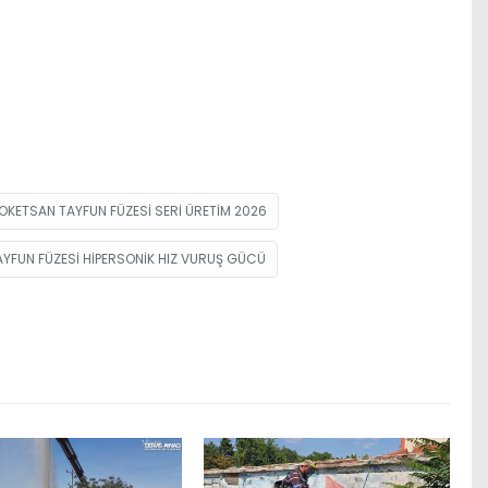
OKETSAN TAYFUN FÜZESI SERI ÜRETIM 2026
AYFUN FÜZESI HIPERSONIK HIZ VURUŞ GÜCÜ