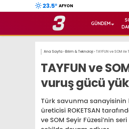
23.5
°
AFYON
S
GÜNDEM
DA
Ana Sayfa
›
Bilim & Teknoloji
›
TAYFUN ve SOM ile 
TAYFUN ve SOM 
vuruş gücü yük
Türk savunma sanayisinin 
üreticisi ROKETSAN tarafında
ve SOM Seyir Füzesi’nin ser