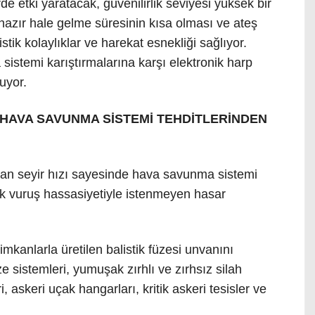
e etki yaratacak, güvenilirlik seviyesi yüksek bir
şa hazır hale gelme süresinin kısa olması ve ateş
stik kolaylıklar ve harekat esnekliği sağlıyor.
istemi karıştırmalarına karşı elektronik harp
uyor.
E HAVA SAVUNMA SİSTEMİ TEHDİTLERİNDEN
an seyir hızı sayesinde hava savunma sistemi
ek vuruş hassasiyetiyle istenmeyen hasar
 imkanlarla üretilen balistik füzesi unvanını
sistemleri, yumuşak zırhlı ve zırhsız silah
, askeri uçak hangarları, kritik askeri tesisler ve