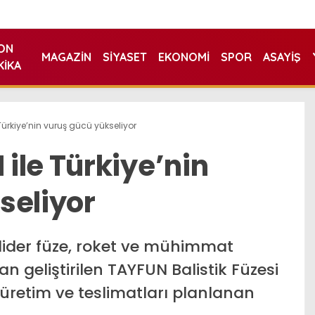
ON
MAGAZIN
SIYASET
EKONOMI
SPOR
ASAYIŞ
KIKA
Türkiye’nin vuruş gücü yükseliyor
ile Türkiye’nin
seliyor
lider füze, roket ve mühimmat
n geliştirilen TAYFUN Balistik Füzesi
i üretim ve teslimatları planlanan