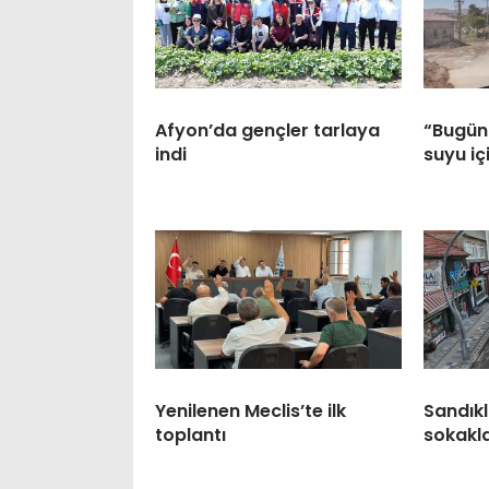
Afyon’da gençler tarlaya
“Bugünü
indi
suyu iç
Yenilenen Meclis’te ilk
Sandıkl
toplantı
sokaklar