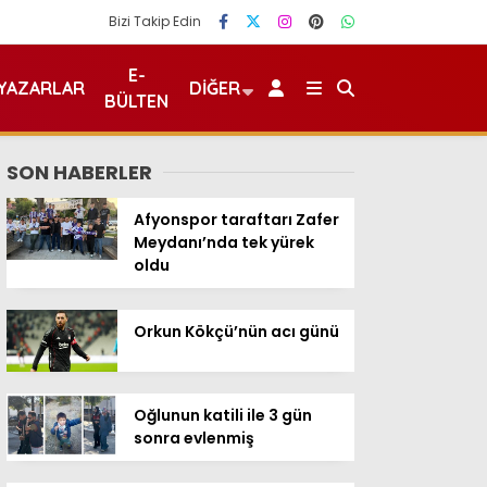
Bizi Takip Edin
E-
YAZARLAR
DIĞER
BÜLTEN
SON HABERLER
Afyonspor taraftarı Zafer
Meydanı’nda tek yürek
oldu
Orkun Kökçü’nün acı günü
Oğlunun katili ile 3 gün
sonra evlenmiş