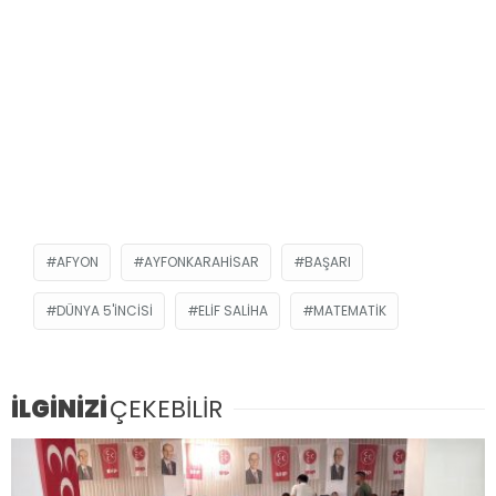
AFYON
AYFONKARAHISAR
BAŞARI
DÜNYA 5'INCISI
ELIF SALIHA
MATEMATIK
İLGİNİZİ
ÇEKEBİLİR