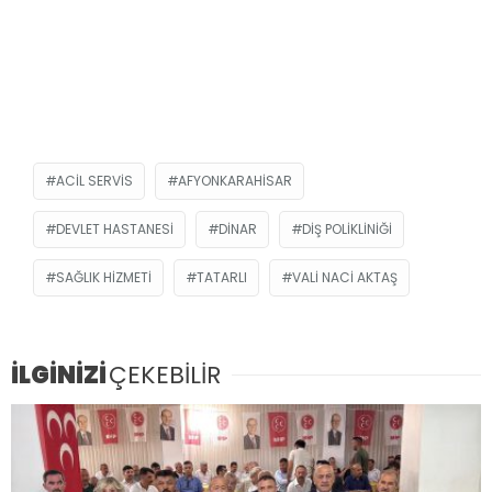
ACIL SERVIS
AFYONKARAHISAR
DEVLET HASTANESI
DINAR
DIŞ POLIKLINIĞI
SAĞLIK HIZMETI
TATARLI
VALI NACI AKTAŞ
İLGİNİZİ
ÇEKEBİLİR