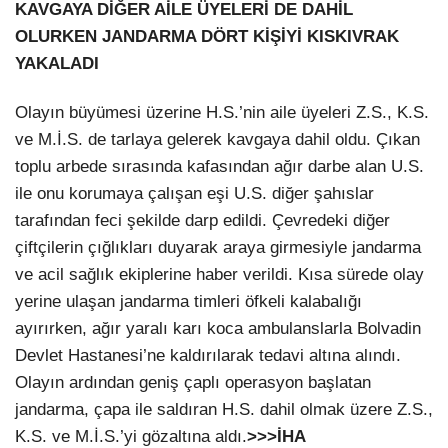
KAVGAYA DİĞER AİLE ÜYELERİ DE DAHİL
OLURKEN JANDARMA DÖRT KİŞİYİ KISKIVRAK
YAKALADI
Olayın büyümesi üzerine H.S.’nin aile üyeleri Z.S., K.S.
ve M.İ.S. de tarlaya gelerek kavgaya dahil oldu. Çıkan
toplu arbede sırasında kafasından ağır darbe alan U.S.
ile onu korumaya çalışan eşi U.S. diğer şahıslar
tarafından feci şekilde darp edildi. Çevredeki diğer
çiftçilerin çığlıkları duyarak araya girmesiyle jandarma
ve acil sağlık ekiplerine haber verildi. Kısa sürede olay
yerine ulaşan jandarma timleri öfkeli kalabalığı
ayırırken, ağır yaralı karı koca ambulanslarla Bolvadin
Devlet Hastanesi’ne kaldırılarak tedavi altına alındı.
Olayın ardından geniş çaplı operasyon başlatan
jandarma, çapa ile saldıran H.S. dahil olmak üzere Z.S.,
K.S. ve M.İ.S.’yi gözaltına aldı.
>>>İHA