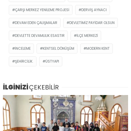
ÇARŞI MERKEZ YENILEME PROJESI
DERVIŞ AYNACI
DEVAM EDEN ÇALIŞMALAR
DEVLETIMIZ PAYIDAR OLSUN
DEVLETTE DEVAMLILIK ESASTIR
İLÇE MERKEZI
INCELEME
KENTSEL DÖNÜŞÜM
MODERN KENT
ŞEHIRCILIK.
ÜSTYAPI
İLGİNİZİ
ÇEKEBİLİR