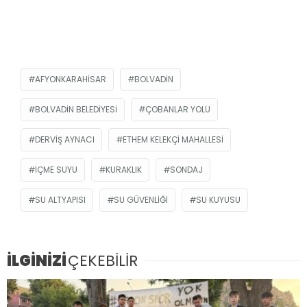
AFYONKARAHISAR
BOLVADIN
BOLVADIN BELEDIYESI
ÇOBANLAR YOLU
DERVIŞ AYNACI
ETHEM KELEKÇI MAHALLESI
IÇME SUYU
KURAKLIK
SONDAJ
SU ALTYAPISI
SU GÜVENLIĞI
SU KUYUSU
İLGİNİZİ
ÇEKEBİLİR