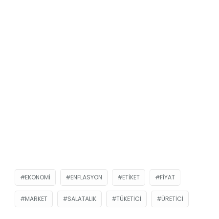
EKONOMI
ENFLASYON
ETIKET
FIYAT
MARKET
SALATALIK
TÜKETICI
ÜRETICI