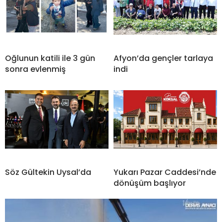
Oğlunun katili ile 3 gün
Afyon’da gençler tarlaya
sonra evlenmiş
indi
Söz Gültekin Uysal’da
Yukarı Pazar Caddesi’nde
dönüşüm başlıyor