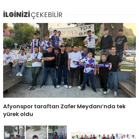
İLGİNİZİ
ÇEKEBİLİR
Afyonspor taraftarı Zafer Meydanı’nda tek
yürek oldu