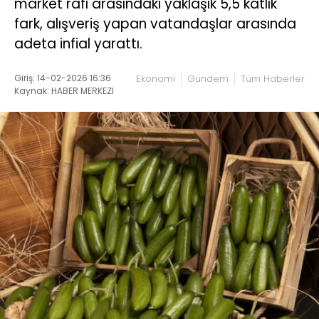
market rafı arasındaki yaklaşık 5,5 katlık
fark, alışveriş yapan vatandaşlar arasında
adeta infial yarattı.
Giriş: 14-02-2026 16:36
Ekonomi
Gündem
Tüm Haberler
Kaynak: HABER MERKEZI