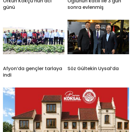
Orkun Kökçü’nün acı
Oğlunun katili ile 3 gün
günü
sonra evlenmiş
Afyon’da gençler tarlaya
Söz Gültekin Uysal’da
indi