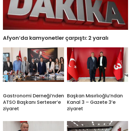
Afyon’da kamyonetler çarpıştı: 2 yaralı
Gastronomi Derneği’nden
Başkan Mısırlıoğlu’ndan
ATSO Başkanı Serteser’e
Kanal 3 – Gazete 3’e
ziyaret
ziyaret