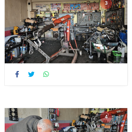
3
4
4
4