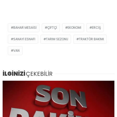
BAHAR MESAISI
ÇIFTÇI
EKONOMI
ERCIŞ
SANAYI ESNAFI
TARIM SEZONU
TRAKTÖR BAKIMI
VAN
İLGİNİZİ
ÇEKEBİLİR