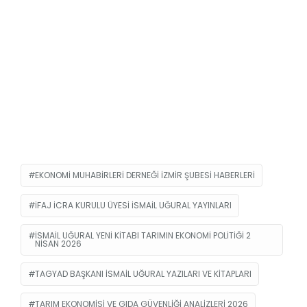
EKONOMI MUHABIRLERI DERNEĞI IZMIR ŞUBESI HABERLERI
IFAJ ICRA KURULU ÜYESI ISMAIL UĞURAL YAYINLARI
ISMAIL UĞURAL YENI KITABI TARIMIN EKONOMI POLITIĞI 2
NISAN 2026
TAGYAD BAŞKANI ISMAIL UĞURAL YAZILARI VE KITAPLARI
TARIM EKONOMISI VE GIDA GÜVENLIĞI ANALIZLERI 2026