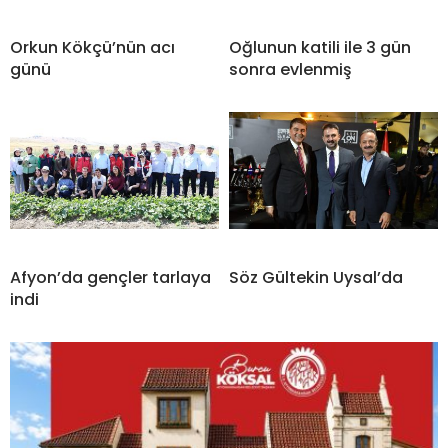
Orkun Kökçü’nün acı
Oğlunun katili ile 3 gün
günü
sonra evlenmiş
Afyon’da gençler tarlaya
Söz Gültekin Uysal’da
indi