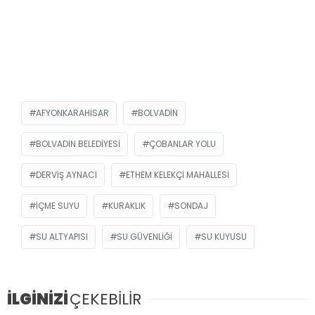
AFYONKARAHISAR
BOLVADIN
BOLVADIN BELEDIYESI
ÇOBANLAR YOLU
DERVIŞ AYNACI
ETHEM KELEKÇI MAHALLESI
IÇME SUYU
KURAKLIK
SONDAJ
SU ALTYAPISI
SU GÜVENLIĞI
SU KUYUSU
İLGİNİZİ
ÇEKEBİLİR