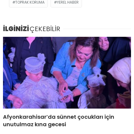
TOPRAK KORUMA
YEREL HABER
İLGİNİZİ
ÇEKEBİLİR
Afyonkarahisar’da sünnet çocukları için
unutulmaz kına gecesi