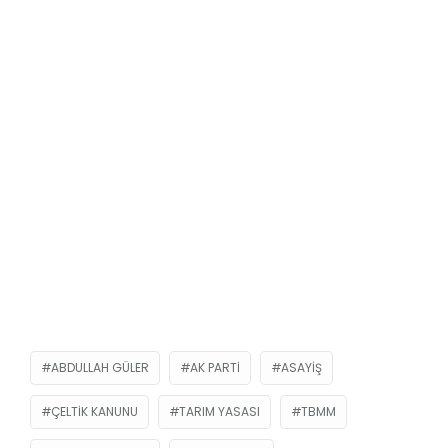
ABDULLAH GÜLER
AK PARTI
ASAYIŞ
ÇELTIK KANUNU
TARIM YASASI
TBMM