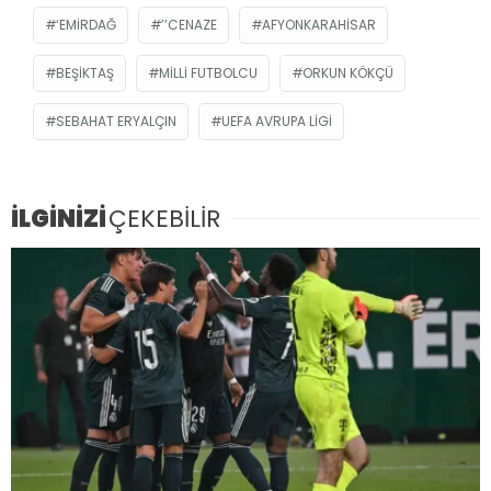
‘EMIRDAĞ
’’CENAZE
AFYONKARAHISAR
BEŞIKTAŞ
MILLI FUTBOLCU
ORKUN KÖKÇÜ
SEBAHAT ERYALÇIN
UEFA AVRUPA LIGI
İLGİNİZİ
ÇEKEBİLİR