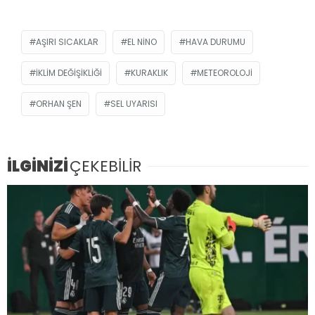
AŞIRI SICAKLAR
EL NINO
HAVA DURUMU
İKLIM DEĞIŞIKLIĞI
KURAKLIK
METEOROLOJI
ORHAN ŞEN
SEL UYARISI
İLGİNİZİ
ÇEKEBİLİR