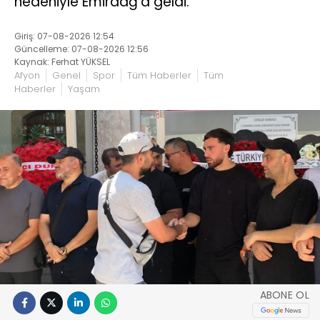
nedeniyle Emirdağ’a geldi.
Giriş: 07-08-2026 12:54
Güncelleme: 07-08-2026 12:56
Kaynak: Ferhat YÜKSEL
Afyon
Genel
Spor
Tüm Haberler
Tüm
Haberler
Yaşam
ABONE OL