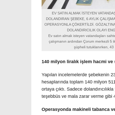
EV SATIN ALMAK İSTEYEN VATANDA
DOLANDIRAN ŞEBEKE, 6 AYLIK ÇALIŞ
OPERASYONLA ÇÖKERTİLDİ. GÖZALTINA 
DOLANDIRICILIK OLAYI EN
Ev satın almak isteyen vatandaşları sahte
çalışmanın ardından Çorum merkezli 5 il
şüpheli tutuklanırken, 43 m
140 milyon liralık işlem hacmi ve 
Yapılan incelemelerde şebekenin 23
hesaplarında toplam 140 milyon 511
ortaya çıktı. Sadece dolandırıcılıkl
teşebbüs ve mala zarar verme gibi 4 f
Operasyonda makineli tabanca ve 