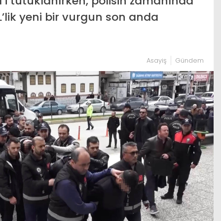
’i tutuklanırken, polisin zamanında
’lik yeni bir vurgun son anda
Asayiş
Gündem