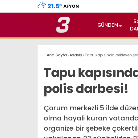
21.5
°
AFYON
S
GÜNDEM
DA
Ana Sayfa
›
Asayiş
›
Tapu kapısında bekleyen şeb
Tapu kapısınd
polis darbesi!
Çorum merkezli 5 ilde düze
olma hayali kuran vatandaş
organize bir şebeke çökertil