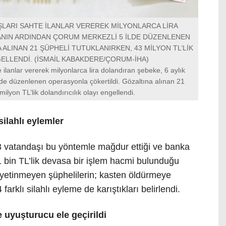
ŞLARI SAHTE İLANLAR VEREREK MİLYONLARCA LİRA
MANIN ARDINDAN ÇORUM MERKEZLİ 5 İLDE DÜZENLENEN
ALINAN 21 ŞÜPHELİ TUTUKLANIRKEN, 43 MİLYON TL’LİK
GELLENDİ. (İSMAİL KABAKDERE/ÇORUM-İHA)
 ilanlar vererek milyonlarca lira dolandıran şebeke, 6 aylık
de düzenlenen operasyonla çökertildi. Gözaltına alınan 21
ilyon TL’lik dolandırıcılık olayı engellendi.
silahlı eylemler
 vatandaşı bu yöntemle mağdur ettiği ve banka
 bin TL’lik devasa bir işlem hacmi bulunduğu
a yetinmeyen şüphelilerin; kasten öldürmeye
arklı silahlı eyleme de karıştıkları belirlendi.
uyuşturucu ele geçirildi