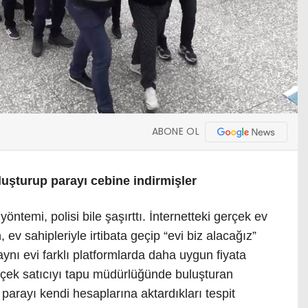
ABONE OL
uluşturup parayı cebine indirmişler
ntemi, polisi bile şaşırttı. İnternetteki gerçek ev
, ev sahipleriyle irtibata geçip “evi biz alacağız”
 aynı evi farklı platformlarda daha uygun fiyata
gerçek satıcıyı tapu müdürlüğünde buluşturan
 parayı kendi hesaplarına aktardıkları tespit