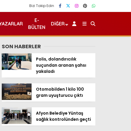
Bizi Takip Edin
E-
YAZARLAR
DIĞER
BÜLTEN
SON HABERLER
Polis, dolandırıcılık
suçundan aranan şahsı
yakaladı
Otomobilden 1 kilo 100
gram uyuşturucu çıktı
Afyon Belediye Yüntaş
sağlık kontrolünden geçti