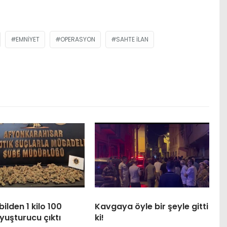
EMNIYET
OPERASYON
SAHTE ILAN
lden 1 kilo 100
Kavgaya öyle bir şeyle gitti
yuşturucu çıktı
ki!