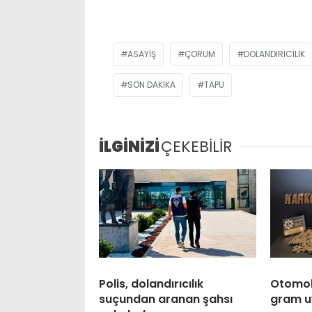
ASAYIŞ
ÇORUM
DOLANDIRICILIK
SON DAKIKA
TAPU
İLGİNİZİ
ÇEKEBİLİR
Polis, dolandırıcılık
Otomobi
suçundan aranan şahsı
gram u