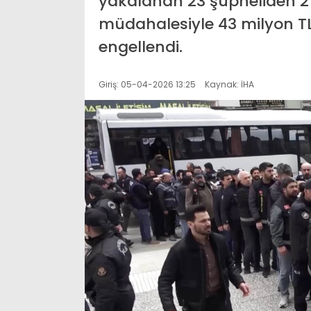
yakalanan 23 şüpheliden 21
müdahalesiyle 43 milyon TL
engellendi.
Giriş: 05-04-2026 13:25
Kaynak: İHA