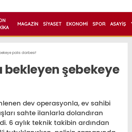
ON
MAGAZIN
SIYASET
EKONOMI
SPOR
ASAYIŞ
KIKA
ekeye polis darbesi!
a bekleyen şebekeye
nlenen dev operasyonla, ev sahibi
ları sahte ilanlarla dolandıran
di. 6 aylık teknik takibin ardından