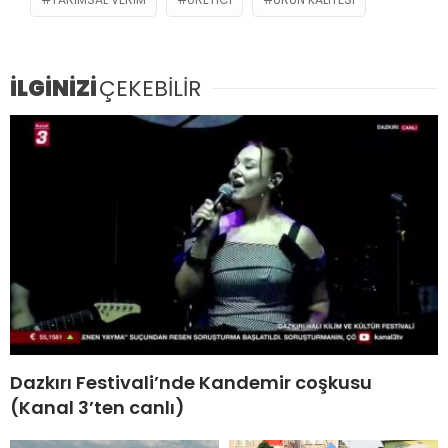
İLGİNİZİ
ÇEKEBİLİR
Dazkırı Festivali’nde Kandemir coşkusu
(Kanal 3’ten canlı)