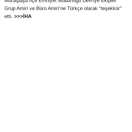
Muratpaşa İlçe Emniyet Müdürlüğü Devriye Ekipler
Grup Amiri ve Büro Amiri’ne Türkçe olarak “teşekkür”
etti.
>>>İHA