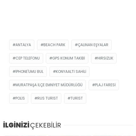
ANTALYA
BEACH PARK
ÇALINAN EŞYALAR
CEP TELEFONU
GPS KONUM TAKIBI
HIRSIZLIK
IPHONE'UMU BUL
KONYAALTI SAHILI
MURATPAŞA İLÇE EMNIYET MÜDÜRLÜĞÜ
PLAJ FARESI
POLIS
RUS TURIST
TURIST
İLGİNİZİ
ÇEKEBİLİR