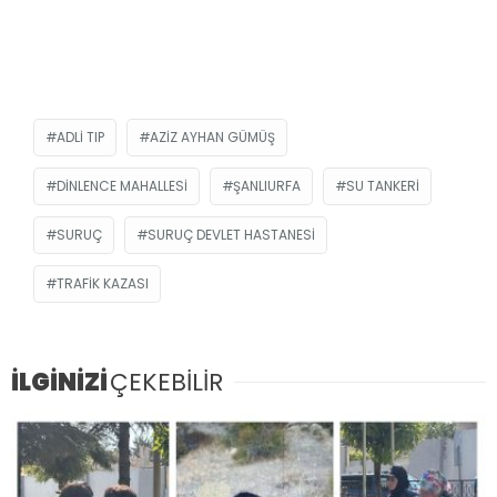
ADLI TIP
AZIZ AYHAN GÜMÜŞ
DINLENCE MAHALLESI
ŞANLIURFA
SU TANKERI
SURUÇ
SURUÇ DEVLET HASTANESI
TRAFIK KAZASI
İLGİNİZİ
ÇEKEBİLİR