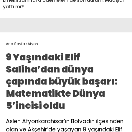
Emekli zam farkı ödemelerinde son durum: Maaşlar
yattı mı?
Ana Sayfa
›
Afyon
9 Yaşındaki Elif
Saliha’dan dünya
çapında büyük başarı:
Matematikte Dünya
5’incisi oldu
Aslen Afyonkarahisar’ın Bolvadin ilçesinden
olan ve Akşehir’de yaşayan 9 yaşındaki Elif