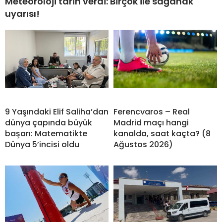
Meteoroloji tarih verdi: Birçok ile sağanak
uyarısı!
9 Yaşındaki Elif Saliha’dan
Ferencvaros – Real
dünya çapında büyük
Madrid maçı hangi
başarı: Matematikte
kanalda, saat kaçta? (8
Dünya 5’incisi oldu
Ağustos 2026)