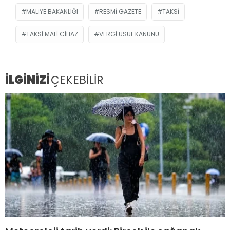
MALIYE BAKANLIĞI
RESMİ GAZETE
TAKSI
TAKSI MALI CIHAZ
VERGI USUL KANUNU
İLGİNİZİ
ÇEKEBİLİR