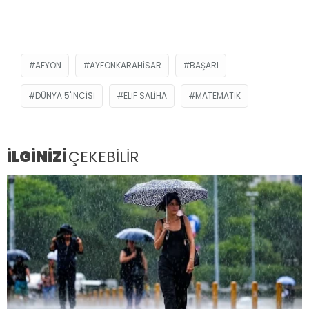
AFYON
AYFONKARAHISAR
BAŞARI
DÜNYA 5'INCISI
ELIF SALIHA
MATEMATIK
İLGİNİZİ
ÇEKEBİLİR