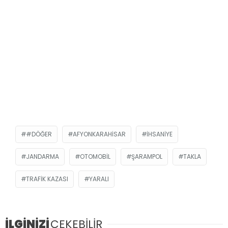
#DÖĞER
AFYONKARAHISAR
İHSANIYE
JANDARMA
OTOMOBIL
ŞARAMPOL
TAKLA
TRAFIK KAZASI
YARALI
İLGİNİZİ
ÇEKEBİLİR