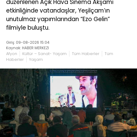
düzenlenen Açık Hava Sinema Akşamı
etkinliğinde vatandaşlar, Yeşilçam’ın
unutulmaz yapımlarından “Ezo Gelin”
filmiyle buluştu.
Giriş: 09-08-2026 15:04
Kaynak: HABER MERKEZI
Afyon
Kültür – Sanat- Yaşam
Tüm Haberler
Tüm
Haberler
Yaşam