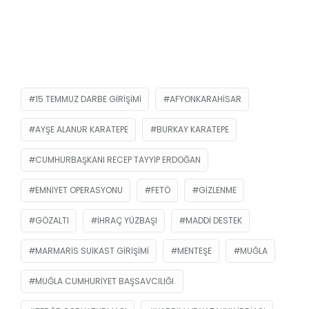
15 TEMMUZ DARBE GIRIŞIMI
AFYONKARAHISAR
AYŞE ALANUR KARATEPE
BURKAY KARATEPE
CUMHURBAŞKANI RECEP TAYYIP ERDOĞAN
EMNIYET OPERASYONU
FETÖ
GIZLENME
GÖZALTI
IHRAÇ YÜZBAŞI
MADDI DESTEK
MARMARIS SUIKAST GIRIŞIMI
MENTEŞE
MUĞLA
MUĞLA CUMHURIYET BAŞSAVCILIĞI.