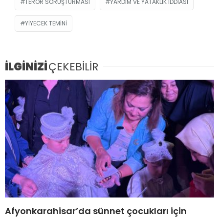
TERÖR SORUŞTURMASI
YARDIM VE YATAKLIK IDDIASI
YIYECEK TEMINI
İLGİNİZİ
ÇEKEBİLİR
Afyonkarahisar’da sünnet çocukları için