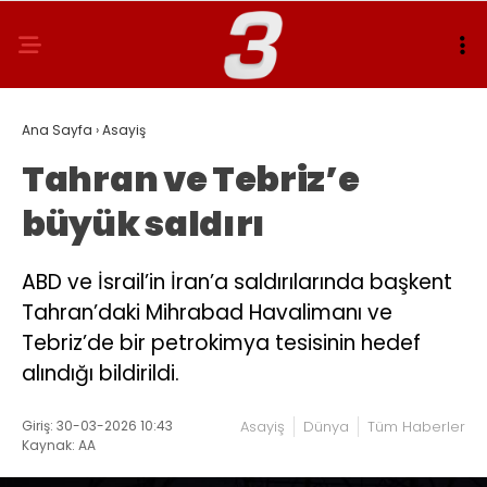
Ana Sayfa
›
Asayiş
Tahran ve Tebriz’e
büyük saldırı
ABD ve İsrail’in İran’a saldırılarında başkent
Tahran’daki Mihrabad Havalimanı ve
Tebriz’de bir petrokimya tesisinin hedef
alındığı bildirildi.
Giriş: 30-03-2026 10:43
Asayiş
Dünya
Tüm Haberler
Kaynak: AA