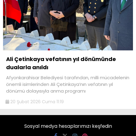
Ali Çetinkaya vefatının yıl dönümünde
dualarla anıldı
Afyonkarahisar Belediyesi tarafından, milli mücadelenin
önemli isimlerinden Ali Çetinkaya’nın vefatının yıl
dönümü dolayısıyla anma programı
20 Şubat 2026 Cuma 11:19
Sosyal medya hesaplarımızı keşfedin