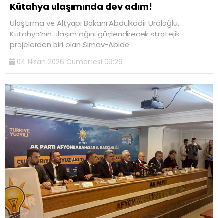
Kütahya ulaşımında dev adım!
Ulaştırma ve Altyapı Bakanı Abdulkadir Uraloğlu,
Kütahya’nın ulaşım ağını güçlendirecek stratejik
projelerden biri olan Simav-Abide
04 Nisan 2026 Cumartesi 09:26