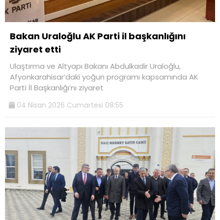
Bakan Uraloğlu AK Parti il başkanlığını
ziyaret etti
Ulaştırma ve Altyapı Bakanı Abdulkadir Uraloğlu,
Afyonkarahisar’daki yoğun programı kapsamında AK
Parti İl Başkanlığı’nı ziyaret
04 Nisan 2026 Cumartesi 08:55