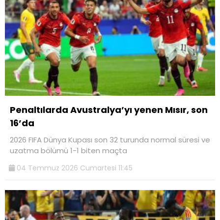
Penaltılarda Avustralya’yı yenen Mısır, son
16’da
2026 FIFA Dünya Kupası son 32 turunda normal süresi ve
uzatma bölümü 1-1 biten maçta
04 Temmuz 2026 Cumartesi 11:45