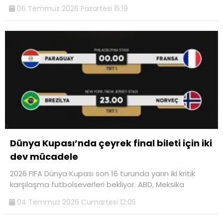
06 Temmuz 2026 Pazartesi 15:19
Dünya Kupası’nda çeyrek final bileti için iki
dev mücadele
2026 FIFA Dünya Kupası son 16 turunda yarın iki kritik
karşılaşma futbolseverleri bekliyor. ABD, Meksika
04 Temmuz 2026 Cumartesi 12:05