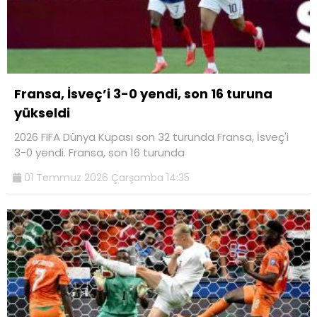
Fransa, İsveç’i 3-0 yendi, son 16 turuna
yükseldi
2026 FIFA Dünya Kupası son 32 turunda Fransa, İsveç'i
3-0 yendi. Fransa, son 16 turunda
01 Temmuz 2026 Çarşamba 14:35