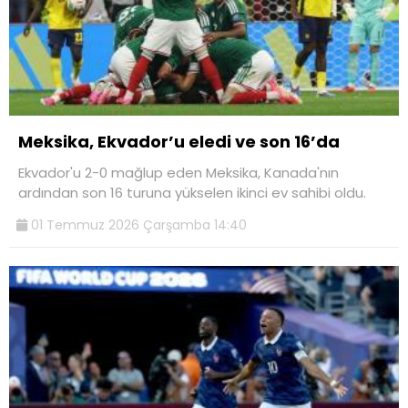
Meksika, Ekvador’u eledi ve son 16’da
Ekvador'u 2-0 mağlup eden Meksika, Kanada'nın
ardından son 16 turuna yükselen ikinci ev sahibi oldu.
01 Temmuz 2026 Çarşamba 14:40