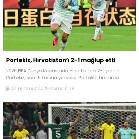
Portekiz, Hırvatistan’ı 2-1 mağlup etti
2026 FIFA Dünya Kupası'nda Hırvatistan'ı 2-1 yenen
Portekiz, son 16 turuna yükseldi. Portekiz, bu turda
03 Temmuz 2026 Cuma 11:49