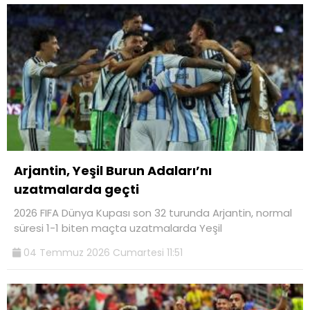
Arjantin, Yeşil Burun Adaları’nı
uzatmalarda geçti
2026 FIFA Dünya Kupası son 32 turunda Arjantin, normal
süresi 1-1 biten maçta uzatmalarda Yeşil
04 Temmuz 2026 Cumartesi 11:51