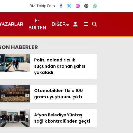
Bizi Takip Edin
E-
YAZARLAR
DIĞER
BÜLTEN
SON HABERLER
Polis, dolandırıcılık
suçundan aranan şahsı
yakaladı
Otomobilden 1 kilo 100
gram uyuşturucu çıktı
Afyon Belediye Yüntaş
sağlık kontrolünden geçti