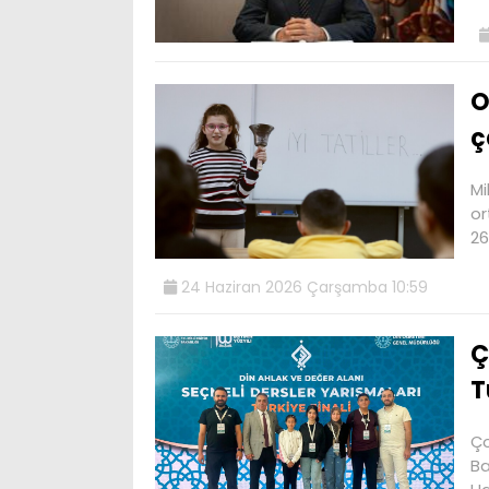
O
ç
Mi
or
26
24 Haziran 2026 Çarşamba 10:59
Ç
T
Ço
Ba