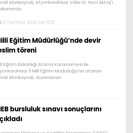
mail Altınkaynak, Afyonkarahisar Valisi Dr. Naci Aktaş'ı
akamında
21 Temmuz 2026 Salı 13:12
illi Eğitim Müdürlüğü’nde devir
eslim töreni
lli Eğitim Bakanlığı Atama Kararnamesi ile
yonkarahisar İl Milli Eğitim Müdürlüğü’ne atanan
mail Altınkaynak, düzenlenen
EB bursluluk sınavı sonuçlarını
çıkladı
uslararası Diploma ve Sertifika Programları (UDSP)