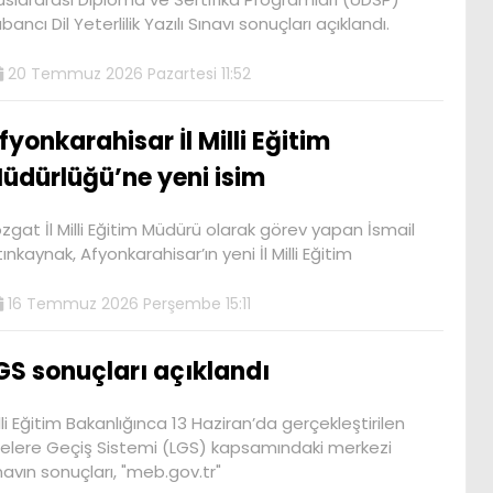
bancı Dil Yeterlilik Yazılı Sınavı sonuçları açıklandı.
20 Temmuz 2026 Pazartesi 11:52
fyonkarahisar İl Milli Eğitim
üdürlüğü’ne yeni isim
zgat İl Milli Eğitim Müdürü olarak görev yapan İsmail
tınkaynak, Afyonkarahisar’ın yeni İl Milli Eğitim
16 Temmuz 2026 Perşembe 15:11
GS sonuçları açıklandı
lli Eğitim Bakanlığınca 13 Haziran’da gerçekleştirilen
selere Geçiş Sistemi (LGS) kapsamındaki merkezi
navın sonuçları, "meb.gov.tr"