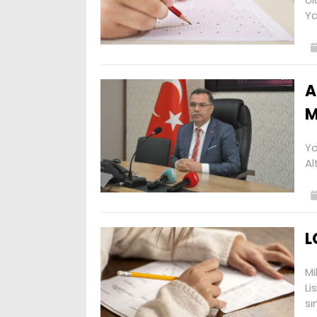
Ya
A
M
Yo
Al
L
Mi
Li
sı