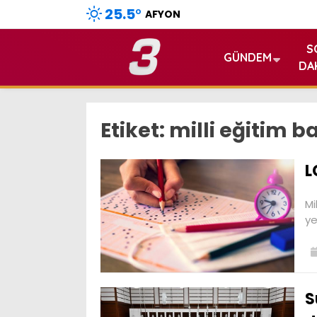
25.5
°
AFYON
S
GÜNDEM
DA
Etiket:
milli eğitim b
L
Mi
ye
S