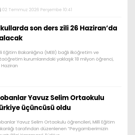
02 Temmuz 2026 Perşembe 10:41
kullarda son ders zili 26 Haziran’da
alacak
lli Eğitim Bakanlığına (MEB) bağlı ilköğretim ve
taöğretim kurumlarındaki yaklaşık 18 milyon öğrenci,
 Haziran
obanlar Yavuz Selim Ortaokulu
ürkiye üçüncüsü oldu
banlar Yavuz Selim Ortaokulu öğrencileri, Millî Eğitim
kanlığı tarafından düzenlenen “Peygamberimizin