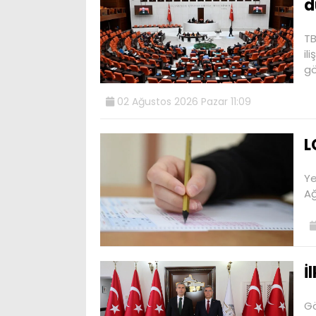
d
TB
il
gö
02 Ağustos 2026 Pazar 11:09
L
Ye
Ağ
İ
Gö