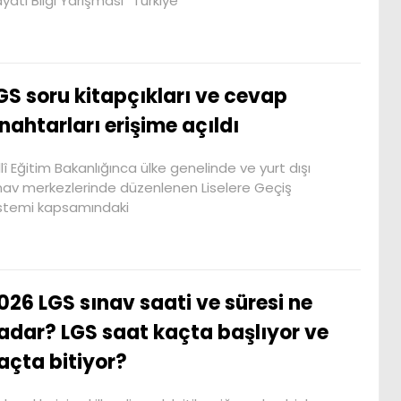
yatı Bilgi Yarışması” Türkiye
GS soru kitapçıkları ve cevap
nahtarları erişime açıldı
llî Eğitim Bakanlığınca ülke genelinde ve yurt dışı
nav merkezlerinde düzenlenen Liselere Geçiş
stemi kapsamındaki
026 LGS sınav saati ve süresi ne
adar? LGS saat kaçta başlıyor ve
açta bitiyor?