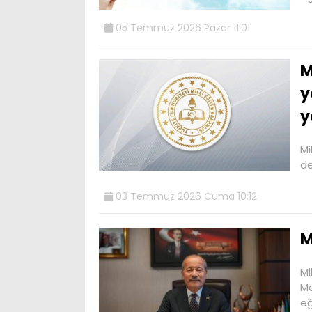
05 Temmuz 2026 Pazar 11:01
M
y
y
Mi
de
03 Temmuz 2026 Cuma 10:12
M
Mi
Me
eğ