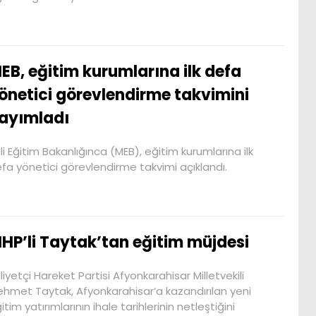
EB, eğitim kurumlarına ilk defa
önetici görevlendirme takvimini
ayımladı
lli Eğitim Bakanlığınca (MEB), eğitim kurumlarına ilk
fa yönetici görevlendirme takvimi açıklandı.
HP’li Taytak’tan eğitim müjdesi
lliyetçi Hareket Partisi Afyonkarahisar Milletvekili
hmet Taytak, Afyonkarahisar’a kazandırılan yeni
itim yatırımlarının ihale tarihlerinin netleştiğini