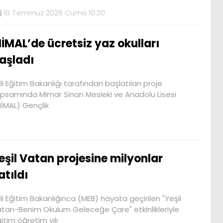
10 Temmuz 2026 Cuma 10:20
İMAL’de ücretsiz yaz okulları
aşladı
lli Eğitim Bakanlığı tarafından başlatılan proje
psamında Mimar Sinan Mesleki ve Anadolu Lisesi
İMAL) Gençlik
eşil Vatan projesine milyonlar
atıldı
lli Eğitim Bakanlığınca (MEB) hayata geçirilen "Yeşil
tan-Benim Okulum Geleceğe Çare" etkinlikleriyle
itim öğretim yılı