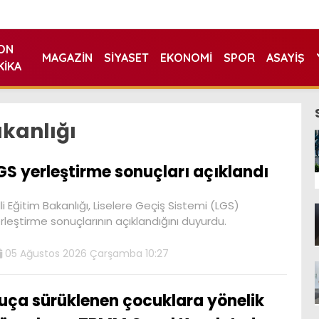
ON
MAGAZIN
SIYASET
EKONOMI
SPOR
ASAYIŞ
KIKA
akanlığı
GS yerleştirme sonuçları açıklandı
lli Eğitim Bakanlığı, Liselere Geçiş Sistemi (LGS)
rleştirme sonuçlarının açıklandığını duyurdu.
05 Ağustos 2026 Çarşamba 10:27
uça sürüklenen çocuklara yönelik