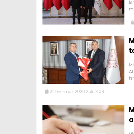
İs
m
M
t
Mi
Af
İs
21 Temmuz 2026 Salı 13:08
M
a
Ul