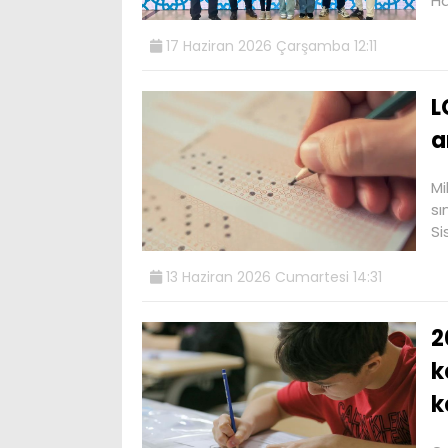
Ha
17 Haziran 2026 Çarşamba 12:11
L
a
Mi
sı
Si
13 Haziran 2026 Cumartesi 14:31
2
k
k