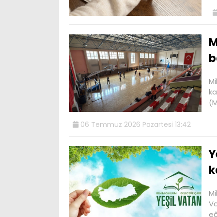
M
b
Mi
ka
(M
06 Temmuz 2026 Pazartesi 13:42
Y
k
Mi
Va
eğ