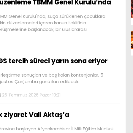
üzenleme TBMM Genel Kurulu’nda
MM Genel Kurulu'nda, suça sürüklenen çocuklara
işkin düzenlemeleri içeren kanun teklifinin
rüşmelerine başlanacak, bir uluslararası
GS tercih süreci yarın sona eriyor
rleştirme sonuçları ve boş kalan kontenjanlar, 5
ustos Çarşamba günü ilan edilecek.
26 Temmuz 2026 Pazar 10:21
lk ziyaret Vali Aktaş’a
revine başlayan Afyonkarahisar İl Milli Eğitim Müdürü