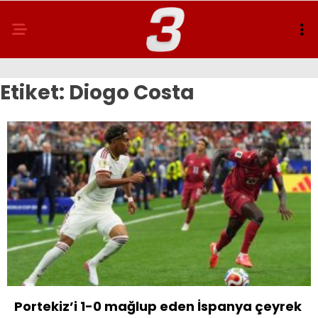
Etiket:
Diogo Costa
Portekiz’i 1-0 mağlup eden İspanya çeyrek