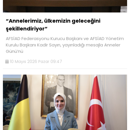
“Annelerimiz, ülkemizin geleceğini
şekillendiriyor”
AFSİAD Federasyonu Kurucu Başkanı ve AFSİAD Yönetim
Kurulu Başkanı Kadir Sayın, yayınladığı mesajla Anneler
Günü’nü
10 Mayıs 2026 Pazar 09:47