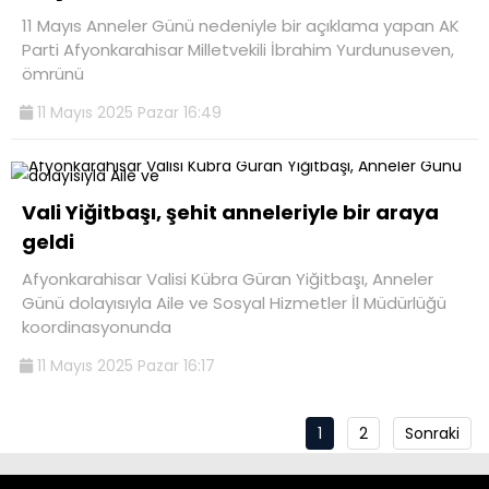
11 Mayıs Anneler Günü nedeniyle bir açıklama yapan AK
Parti Afyonkarahisar Milletvekili İbrahim Yurdunuseven,
ömrünü
11 Mayıs 2025 Pazar 16:49
Vali Yiğitbaşı, şehit anneleriyle bir araya
geldi
Afyonkarahisar Valisi Kübra Güran Yiğitbaşı, Anneler
Günü dolayısıyla Aile ve Sosyal Hizmetler İl Müdürlüğü
koordinasyonunda
11 Mayıs 2025 Pazar 16:17
1
2
Sonraki