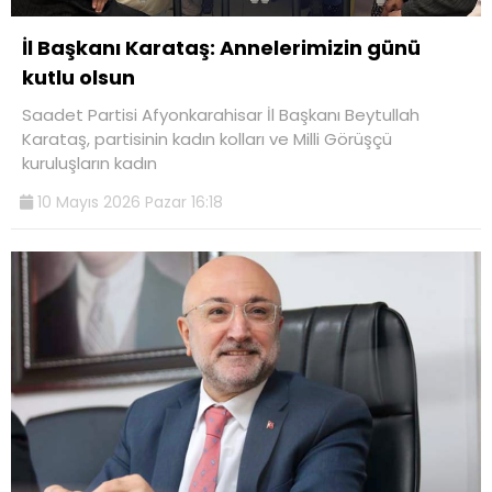
İl Başkanı Karataş: Annelerimizin günü
kutlu olsun
Saadet Partisi Afyonkarahisar İl Başkanı Beytullah
Karataş, partisinin kadın kolları ve Milli Görüşçü
kuruluşların kadın
10 Mayıs 2026 Pazar 16:18