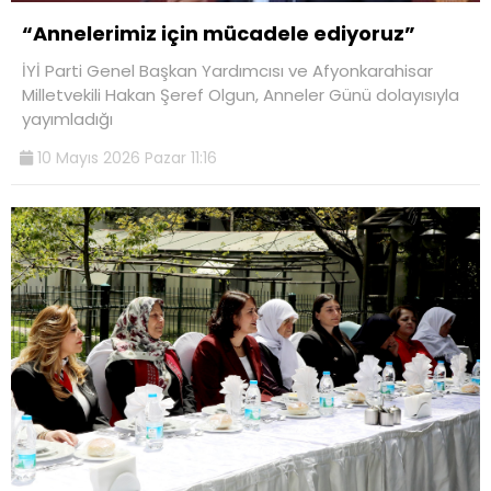
“Annelerimiz için mücadele ediyoruz”
İYİ Parti Genel Başkan Yardımcısı ve Afyonkarahisar
Milletvekili Hakan Şeref Olgun, Anneler Günü dolayısıyla
yayımladığı
10 Mayıs 2026 Pazar 11:16