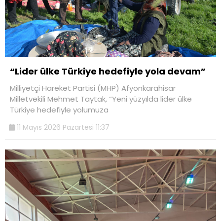
“Lider ülke Türkiye hedefiyle yola devam”
Milliyetçi Hareket Partisi (MHP) Afyonkarahisar
Milletvekili Mehmet Taytak, “Yeni yüzyılda lider ülke
Türkiye hedefiyle yolumuza
11 Mayıs 2026 Pazartesi 11:37