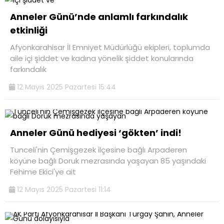
Anneler Günü’nde anlamlı farkındalık
etkinliği
Afyonkarahisar İl Emniyet Müdürlüğü ekipleri, toplumda
aile içi şiddet ve kadına yönelik şiddet konularında
farkındalık
12 Mayıs 2025 Pazartesi 15:44
Anneler Günü hediyesi ‘gökten’ indi!
Tunceli'nin Çemişgezek ilçesine bağlı Arpaderen
köyüne bağlı Doruk mezrasında yaşayan 85 yaşındaki
Fehime Ekici'ye ait
12 Mayıs 2025 Pazartesi 11:14