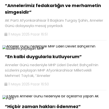
“Annelerimiz fedakarlığın ve merhametin
simgesidir”
AK Parti Afyonkarahisar İl Başkanı Turgay Şahin, Anneler
Günü dolayısıyla mesaj yayınladı.
11 Mayıs 2025 Pazar 16:51
“En kalbi duygularla kutluyorum”
Anneler Günü nedeniyle MHP Lideri Devlet Bahçeli’nin
sözlerini paylaşan MHP Afyonkarahisar Milletvekili
Mehmet Taytak, “Anneler
11 Mayıs 2025 Pazar 16:50
“Hiçbir zaman hakları ödenmez”