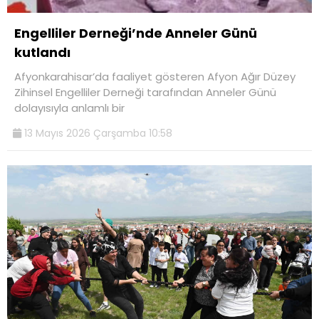
Engelliler Derneği’nde Anneler Günü
kutlandı
Afyonkarahisar’da faaliyet gösteren Afyon Ağır Düzey
Zihinsel Engelliler Derneği tarafından Anneler Günü
dolayısıyla anlamlı bir
13 Mayıs 2026 Çarşamba 10:58