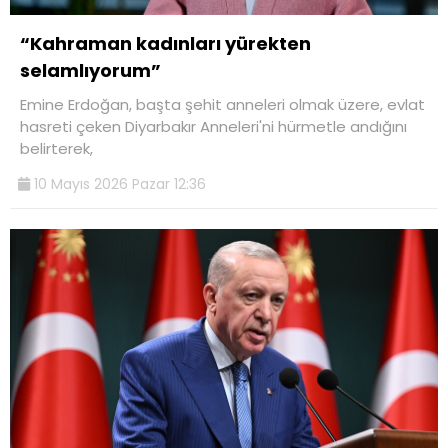
“Kahraman kadınları yürekten
selamlıyorum”
Emine Erdoğan, başta şehit anneleri olmak üzere, evlat
hasreti çeken Diyarbakır Anneleri'ni hürmetle andığını
belirterek,
10 Mayıs 2026 Pazar 12:36