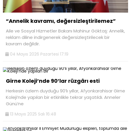
“Annelik kavramı, değersizleştirilemez”
Aile ve Sosyal Hizmetler Bakanı Mahinur Göktaş: Annelik,
reklam diline indirgenerek değersizleştirilecek bir
kavram değildir.
04 Mayıs 2026 Pazartesi 17:19
Girne Koleji’nde 90’lar rüzgârı esti
Herkesin özlem duyduğu 90’lı yıllar, Afyonkarahisar Girne
Koleji’nde yapılan bir etkinlikle tekrar yaşatıldı. Anneler
Günü’ne
13 Mayıs 2025 Salı 16:48