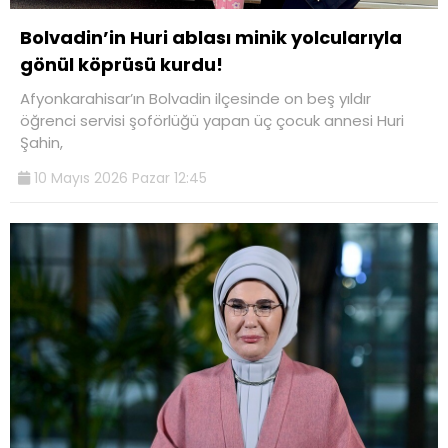
Bolvadin’in Huri ablası minik yolcularıyla
gönül köprüsü kurdu!
Afyonkarahisar’ın Bolvadin ilçesinde on beş yıldır
öğrenci servisi şoförlüğü yapan üç çocuk annesi Huri
Şahin,
10 Mayıs 2026 Pazar 12:45