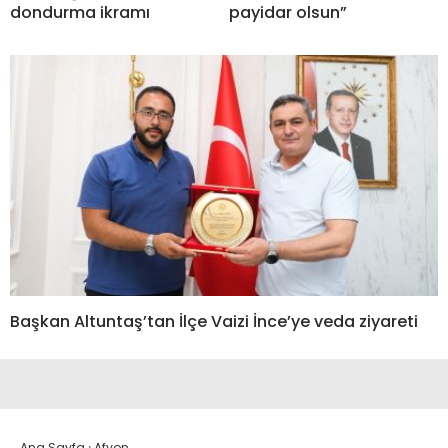
dondurma ikramı
payidar olsun”
Başkan Altuntaş’tan İlçe Vaizi İnce’ye veda ziyareti
Ana Sayfa
›
Afyon