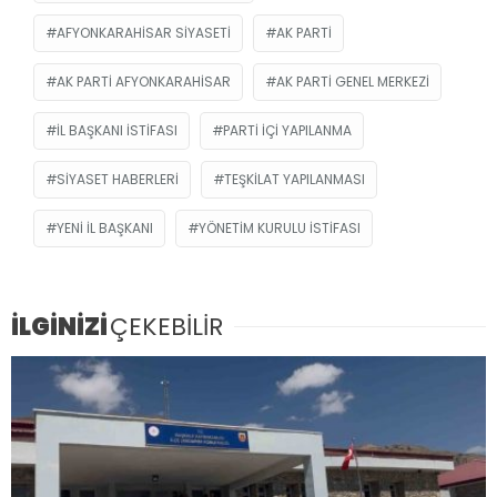
AFYONKARAHISAR SIYASETI
AK PARTI
AK PARTI AFYONKARAHISAR
AK PARTI GENEL MERKEZI
İL BAŞKANI ISTIFASI
PARTI IÇI YAPILANMA
SIYASET HABERLERI
TEŞKILAT YAPILANMASI
YENI IL BAŞKANI
YÖNETIM KURULU ISTIFASI
İLGİNİZİ
ÇEKEBİLİR