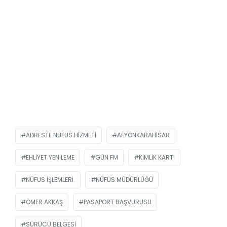
ADRESTE NÜFUS HIZMETI
AFYONKARAHISAR
EHLIYET YENILEME
GÜN FM
KIMLIK KARTI
NÜFUS IŞLEMLERI.
NÜFUS MÜDÜRLÜĞÜ
ÖMER AKKAŞ
PASAPORT BAŞVURUSU
SÜRÜCÜ BELGESI