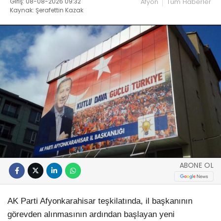
Giriş: 08-08-2026 09:32
Afyon
Tüm Haberler
Kaynak: Şerafettin Kazak
ABONE OL
AK Parti Afyonkarahisar teşkilatında, il başkanının
görevden alınmasının ardından başlayan yeni