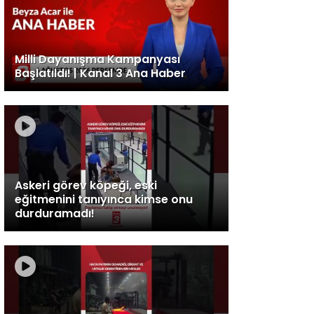
Milli Dayanışma Kampanyası
Başlatıldı! | Kanal 3 Ana Haber
Askeri görev köpeği, eski
eğitmenini tanıyınca kimse onu
durduramadı!