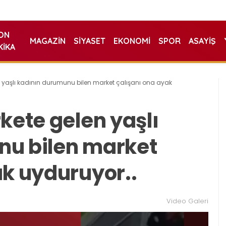
ON
MAGAZIN
SIYASET
EKONOMI
SPOR
ASAYIŞ
KIKA
n yaşlı kadının durumunu bilen market çalışanı ona ayak
kete gelen yaşlı
nu bilen market
ak uyduruyor..
Video Galeri