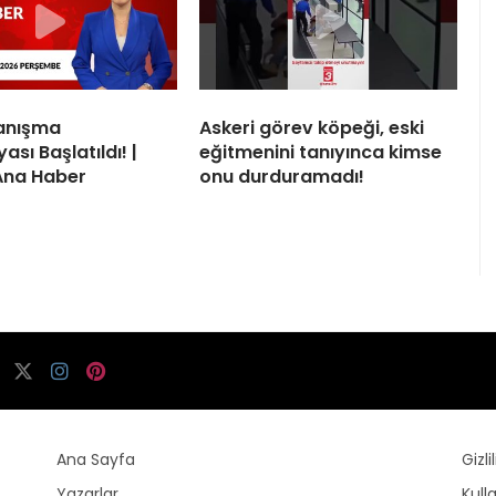
yanışma
Askeri görev köpeği, eski
sı Başlatıldı! |
eğitmenini tanıyınca kimse
Ana Haber
onu durduramadı!
Ana Sayfa
Gizli
Yazarlar
Kull