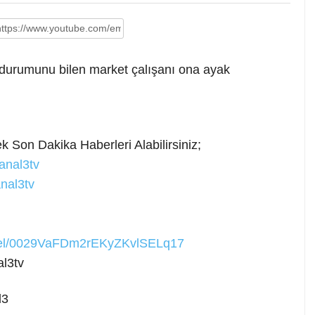
n durumunu bilen market çalışanı ona ayak
k Son Dakika Haberleri Alabilirsiniz;
anal3tv
nal3tv
nnel/0029VaFDm2rEKyZKvlSELq17
l3tv
l3