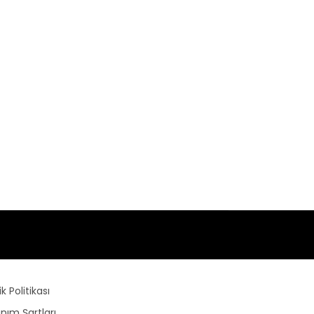
lik Politikası
anım Şartları