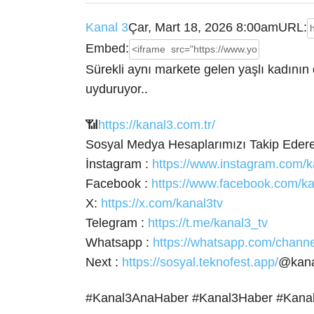
Kanal 3
Çar, Mart 18, 2026 8:00am
URL:
Embed:
Sürekli aynı markete gelen yaşlı kadını
uyduruyor..
📶
https://kanal3.com.tr/
Sosyal Medya Hesaplarımızı Takip
Edere
İnstagram :
https://www.instagram.com/k
Facebook :
https://www.facebook.com/ka
X:
https://x.com/kanal3tv
Telegram :
https://t.me/kanal3_tv
Whatsapp :
https://whatsapp.com/cha
Next :
https://sosyal.teknofest.app/
@kana
#Kanal3AnaHaber #Kanal3Haber #Kana