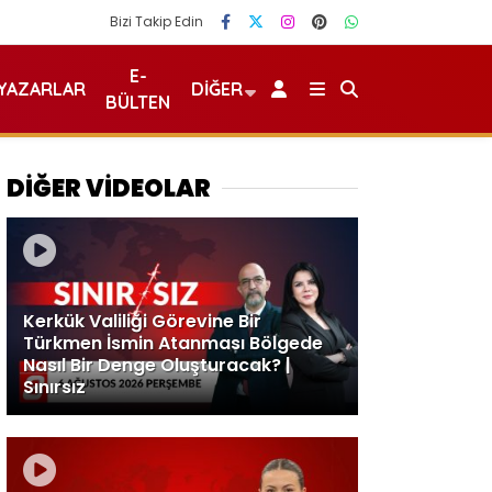
Bizi Takip Edin
E-
YAZARLAR
DIĞER
BÜLTEN
DİĞER VİDEOLAR
Kerkük Valiliği Görevine Bir
Türkmen İsmin Atanması Bölgede
Nasıl Bir Denge Oluşturacak? |
Sınırsız