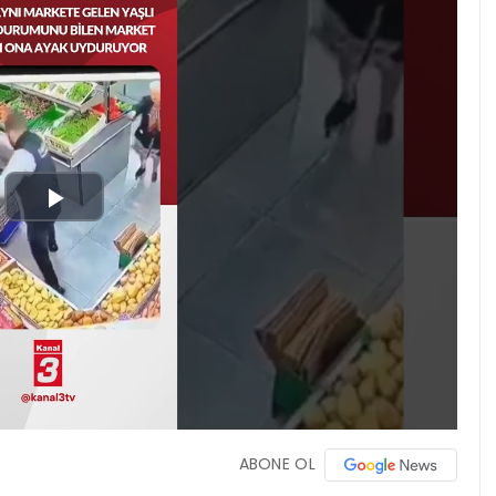
Play
Video
ABONE OL