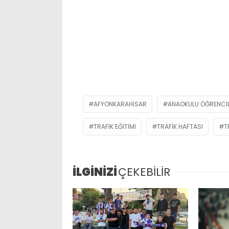
AFYONKARAHISAR
ANAOKULU ÖĞRENCIL
TRAFIK EĞITIMI
TRAFIK HAFTASI
T
İLGİNİZİ
ÇEKEBİLİR