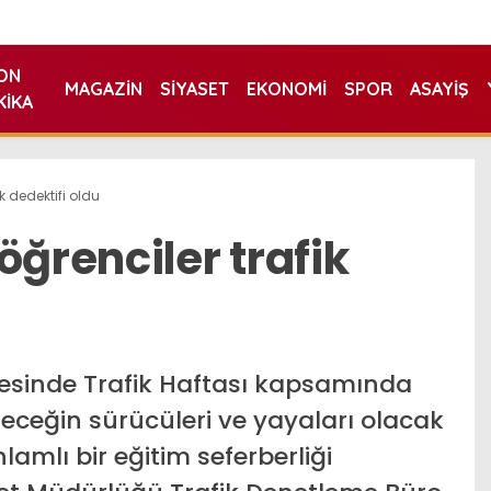
ON
MAGAZIN
SIYASET
EKONOMI
SPOR
ASAYIŞ
KIKA
k dedektifi oldu
öğrenciler trafik
çesinde Trafik Haftası kapsamında
eleceğin sürücüleri ve yayaları olacak
lamlı bir eğitim seferberliği