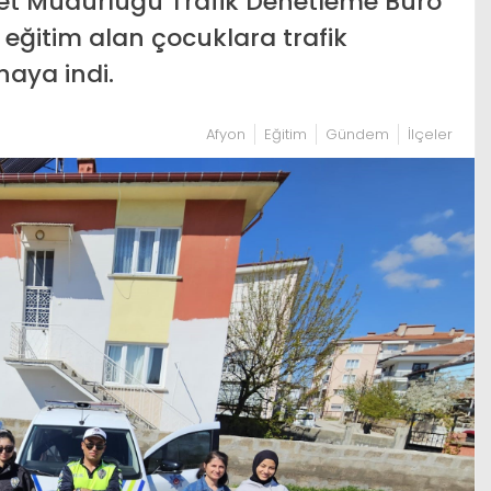
iyet Müdürlüğü Trafik Denetleme Büro
si eğitim alan çocuklara trafik
haya indi.
Afyon
Eğitim
Gündem
İlçeler