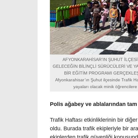
AFYONKARAHİSAR’IN ŞUHUT İLÇESİ
GELECEĞİN BİLİNÇLİ SÜRÜCÜLERİ VE Y
BİR EĞİTİM PROGRAMI GERÇEKLEŞ
Afyonkarahisar’ın Şuhut ilçesinde Trafik Haf
yayaları olacak minik öğrencilere 
Polis ağabey ve ablalarından tam
Trafik Haftası etkinliklerinin bir di
oldu. Burada trafik ekipleriyle bir ar
ekiplerden trafik güvenliği konusund