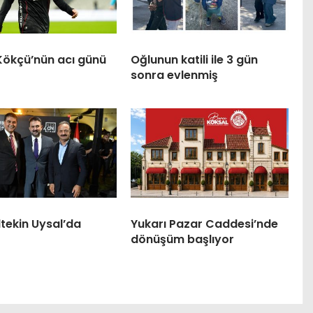
Kökçü’nün acı günü
Oğlunun katili ile 3 gün
sonra evlenmiş
tekin Uysal’da
Yukarı Pazar Caddesi’nde
dönüşüm başlıyor