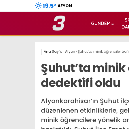
19.5
°
AFYON
S
GÜNDEM
DA
Ana Sayfa
›
Afyon
›
Şuhut’ta minik öğrenciler trafi
Şuhut’ta minik 
dedektifi oldu
Afyonkarahisar’ın Şuhut il
düzenlenen etkinliklerle, g
minik öğrencilere yönelik an