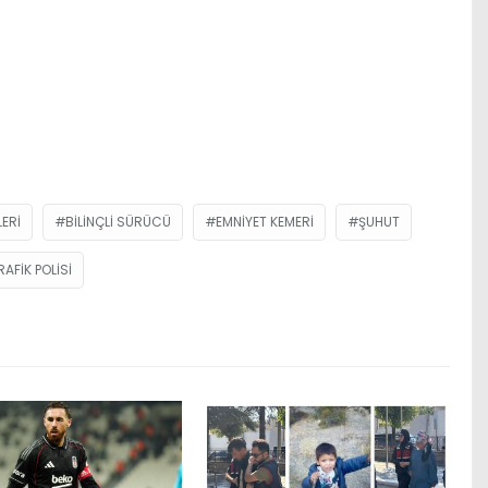
ERI
BILINÇLI SÜRÜCÜ
EMNIYET KEMERI
ŞUHUT
RAFIK POLISI