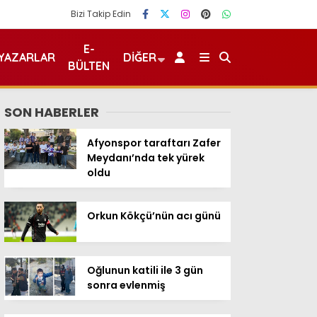
Bizi Takip Edin
E-
YAZARLAR
DIĞER
BÜLTEN
SON HABERLER
Afyonspor taraftarı Zafer
Meydanı’nda tek yürek
oldu
Orkun Kökçü’nün acı günü
Oğlunun katili ile 3 gün
sonra evlenmiş