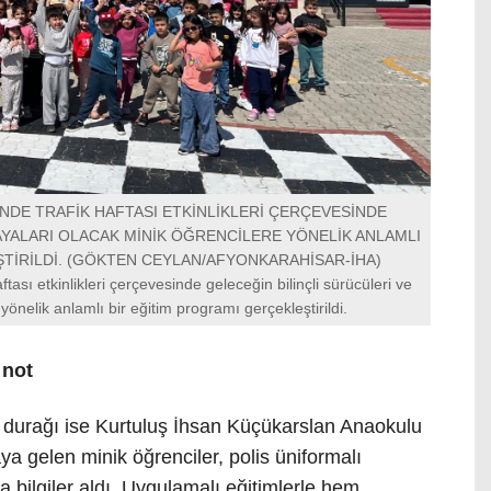
NDE TRAFİK HAFTASI ETKİNLİKLERİ ÇERÇEVESİNDE
AYALARI OLACAK MİNİK ÖĞRENCİLERE YÖNELİK ANLAMLI
TİRİLDİ. (GÖKTEN CEYLAN/AFYONKARAHİSAR-İHA)
tası etkinlikleri çerçevesinde geleceğin bilinçli sürücüleri ve
yönelik anlamlı bir eğitim programı gerçekleştirildi.
 not
ğer durağı ise Kurtuluş İhsan Küçükarslan Anaokulu
aya gelen minik öğrenciler, polis üniformalı
a bilgiler aldı. Uygulamalı eğitimlerle hem