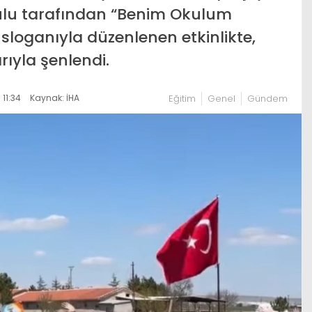
kulu tarafından “Benim Okulum
sloganıyla düzenlenen etkinlikte,
ıyla şenlendi.
11:34
Kaynak: İHA
Eğitim
Genel
Gündem