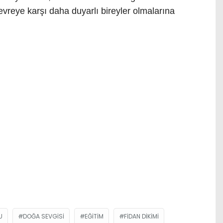
çevreye karşı daha duyarlı bireyler olmalarına
U
DOĞA SEVGISI
EĞITIM
FIDAN DIKIMI