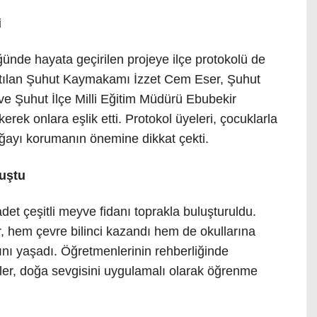
i
ğünde hayata geçirilen projeye ilçe protokolü de
katılan Şuhut Kaymakamı İzzet Cem Eser, Şuhut
e Şuhut İlçe Milli Eğitim Müdürü Ebubekir
ikerek onlara eşlik etti. Protokol üyeleri, çocuklarla
ğayı korumanın önemine dikkat çekti.
luştu
et çeşitli meyve fidanı toprakla buluşturuldu.
er, hem çevre bilinci kazandı hem de okullarına
ını yaşadı. Öğretmenlerinin rehberliğinde
kler, doğa sevgisini uygulamalı olarak öğrenme