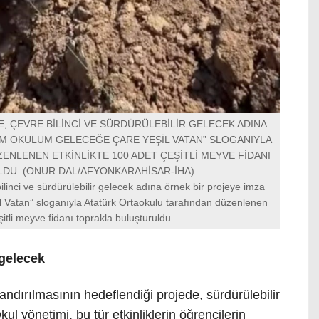
, ÇEVRE BİLİNCİ VE SÜRDÜRÜLEBİLİR GELECEK ADINA
NİM OKULUM GELECEĞE ÇARE YEŞİL VATAN” SLOGANIYLA
NLENEN ETKİNLİKTE 100 ADET ÇEŞİTLİ MEYVE FİDANI
DU. (ONUR DAL/AFYONKARAHİSAR-İHA)
ilinci ve sürdürülebilir gelecek adına örnek bir projeye imza
 Vatan” sloganıyla Atatürk Ortaokulu tarafından düzenlenen
şitli meyve fidanı toprakla buluşturuldu.
 gelecek
ndırılmasının hedeflendiği projede, sürdürülebilir
ul yönetimi, bu tür etkinliklerin öğrencilerin