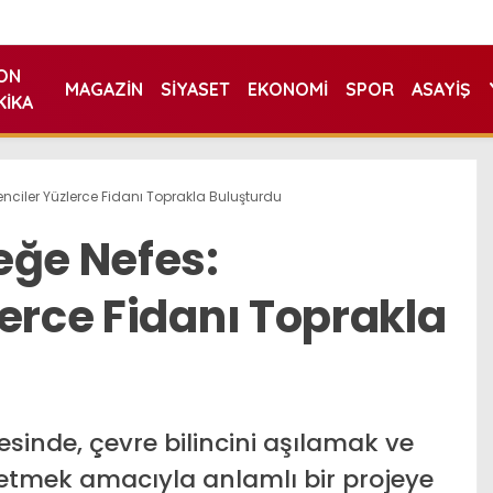
ON
MAGAZIN
SIYASET
EKONOMI
SPOR
ASAYIŞ
KIKA
nciler Yüzlerce Fidanı Toprakla Buluşturdu
eğe Nefes:
erce Fidanı Toprakla
esinde, çevre bilincini aşılamak ve
 etmek amacıyla anlamlı bir projeye