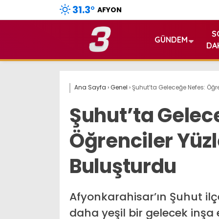
31.3
°
AFYON
S
GÜNDEM
DA
Ana Sayfa
›
Genel
›
Şuhut’ta Geleceğe Nefes: Öğre
Şuhut’ta Gelec
Öğrenciler Yüzl
Buluşturdu
Afyonkarahisar’ın Şuhut ilç
daha yeşil bir gelecek inşa