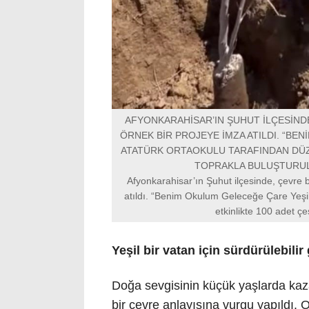
AFYONKARAHİSAR’IN ŞUHUT İLÇESİNDE
ÖRNEK BİR PROJEYE İMZA ATILDI. “BE
ATATÜRK ORTAOKULU TARAFINDAN DÜZE
TOPRAKLA BULUŞTURUL
Afyonkarahisar’ın Şuhut ilçesinde, çevre b
atıldı. “Benim Okulum Geleceğe Çare Yeşil
etkinlikte 100 adet çe
Yeşil bir vatan için sürdürülebilir
Doğa sevgisinin küçük yaşlarda kaza
bir çevre anlayışına vurgu yapıldı. Ok