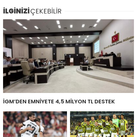
İLGİNİZİ
ÇEKEBİLİR
İGM’DEN EMNİYETE 4,5 MİLYON TL DESTEK