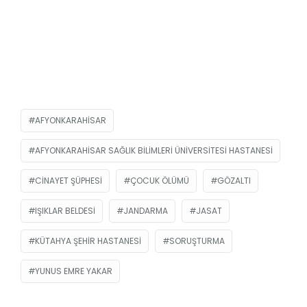
AFYONKARAHISAR
AFYONKARAHISAR SAĞLIK BILIMLERI ÜNIVERSITESI HASTANESİ
CINAYET ŞÜPHESI
ÇOCUK ÖLÜMÜ
GÖZALTI
IŞIKLAR BELDESI
JANDARMA
JASAT
KÜTAHYA ŞEHIR HASTANESI
SORUŞTURMA
YUNUS EMRE YAKAR