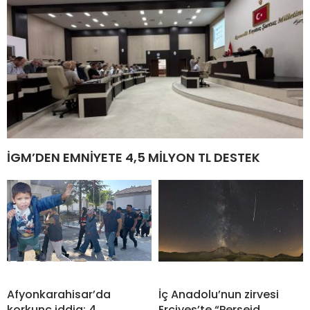
İGM’DEN EMNİYETE 4,5 MİLYON TL DESTEK
Afyonkarahisar’da
İç Anadolu’nun zirvesi
korkunç iddia: 4
Erciyes’te “Perseid