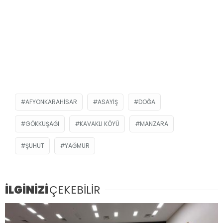
AFYONKARAHISAR
ASAYIŞ
DOĞA
GÖKKUŞAĞI
KAVAKLI KÖYÜ
MANZARA
ŞUHUT
YAĞMUR
İLGİNİZİ
ÇEKEBİLİR