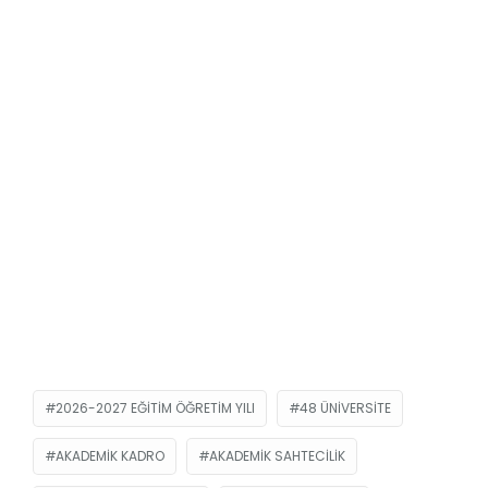
2026-2027 EĞITIM ÖĞRETIM YILI
48 ÜNIVERSITE
AKADEMIK KADRO
AKADEMIK SAHTECILIK