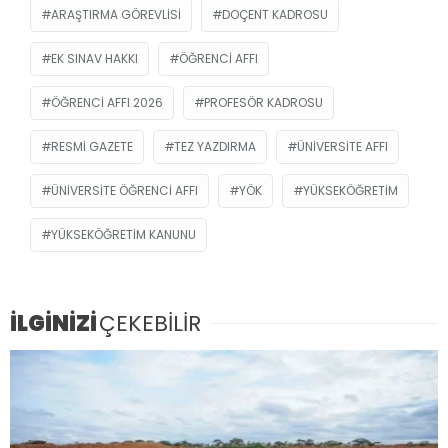
ARAŞTIRMA GÖREVLISI
DOÇENT KADROSU
EK SINAV HAKKI
ÖĞRENCI AFFI
ÖĞRENCI AFFI 2026
PROFESÖR KADROSU
RESMİ GAZETE
TEZ YAZDIRMA
ÜNIVERSITE AFFI
ÜNIVERSITE ÖĞRENCI AFFI
YÖK
YÜKSEKÖĞRETIM
YÜKSEKÖĞRETIM KANUNU
İLGİNİZİ
ÇEKEBİLİR