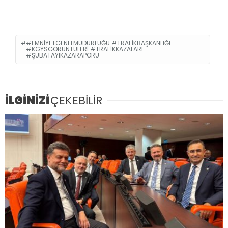
#EMNIYETGENELMÜDÜRLÜĞÜ #TRAFIKBAŞKANLIĞI
#KGYSGÖRÜNTÜLERI #TRAFIKKAZALARI
#ŞUBATAYIKAZARAPORU
İLGİNİZİ
ÇEKEBİLİR