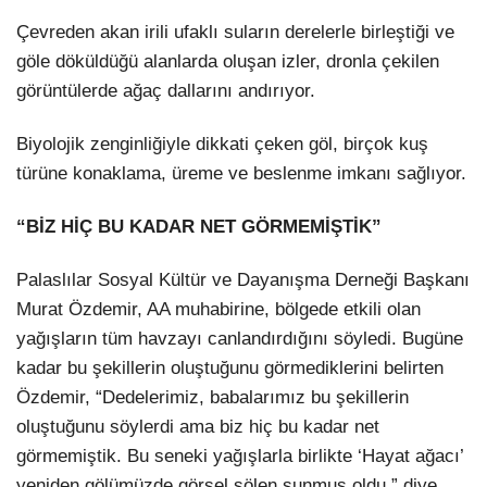
Çevreden akan irili ufaklı suların derelerle birleştiği ve
göle döküldüğü alanlarda oluşan izler, dronla çekilen
görüntülerde ağaç dallarını andırıyor.
Biyolojik zenginliğiyle dikkati çeken göl, birçok kuş
türüne konaklama, üreme ve beslenme imkanı sağlıyor.
“BİZ HİÇ BU KADAR NET GÖRMEMİŞTİK”
Palaslılar Sosyal Kültür ve Dayanışma Derneği Başkanı
Murat Özdemir, AA muhabirine, bölgede etkili olan
yağışların tüm havzayı canlandırdığını söyledi. Bugüne
kadar bu şekillerin oluştuğunu görmediklerini belirten
Özdemir, “Dedelerimiz, babalarımız bu şekillerin
oluştuğunu söylerdi ama biz hiç bu kadar net
görmemiştik. Bu seneki yağışlarla birlikte ‘Hayat ağacı’
yeniden gölümüzde görsel şölen sunmuş oldu.” diye