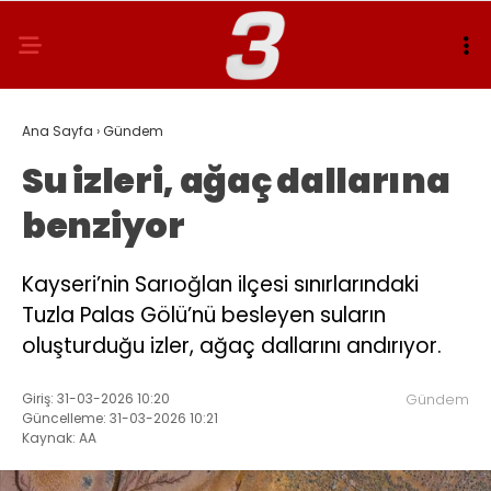
Ana Sayfa
›
Gündem
Su izleri, ağaç dallarına
benziyor
Kayseri’nin Sarıoğlan ilçesi sınırlarındaki
Tuzla Palas Gölü’nü besleyen suların
oluşturduğu izler, ağaç dallarını andırıyor.
Giriş: 31-03-2026 10:20
Gündem
Güncelleme: 31-03-2026 10:21
Kaynak: AA