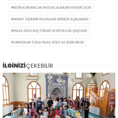
KESIN KORUNACAK HASSAS ALANLAR KAYSERI 2026
MURAT ÖZDEMIR PALASLILAR DERNEĞI AÇIKLAMASI
PALAS GÖLÜ KUŞ TÜRLERI VE BIYOLOJIK ÇEŞITLILIK
SARIOĞLAN TUZLA PALAS GÖLÜ SU IZLERI DRON
İLGİNİZİ
ÇEKEBİLİR