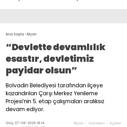
Ana Sayfa
›
Afyon
“Devlette devamlılık
esastır, devletimiz
payidar olsun”
Bolvadin Belediyesi tarafından ilçeye
kazandırılan Çarşı Merkez Yenileme
Projesi’nin 5. etap çalışmaları aralıksız
devam ediyor.
Giriş: 07-08-2026 18:14
Afyon
Gündem
İlçeler