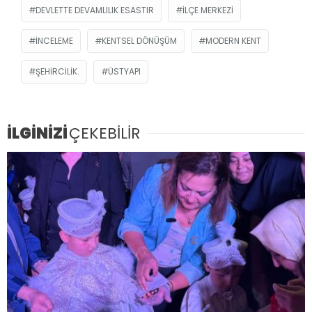
DEVLETTE DEVAMLILIK ESASTIR
İLÇE MERKEZI
INCELEME
KENTSEL DÖNÜŞÜM
MODERN KENT
ŞEHIRCILIK.
ÜSTYAPI
İLGİNİZİ
ÇEKEBİLİR