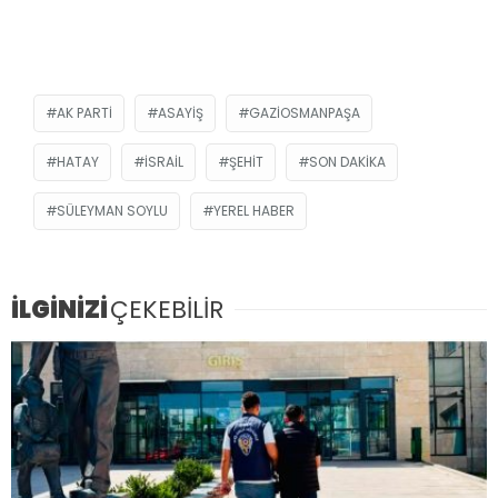
AK PARTI
ASAYIŞ
GAZIOSMANPAŞA
HATAY
ISRAIL
ŞEHIT
SON DAKIKA
SÜLEYMAN SOYLU
YEREL HABER
İLGİNİZİ
ÇEKEBİLİR