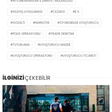
AFYONKARAHISAR İL EMNIYET MÜDÜRLÜĞÜ
ASAYIŞ UYGULAMASI
CEZAEVI
E.S.
GÖZALTI
NARKOTIK
OTOMOBILDE UYUŞTURUCU
POLIS OPERASYONU
TRAFIK DENETIMI
TUTUKLAMA
UYUŞTURUCU MADDE
UYUŞTURUCU OPERASYONU
UYUŞTURUCU TICARETI
İLGİNİZİ
ÇEKEBİLİR