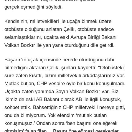
gerçekleşmediğini söyledi.
Kendisinin, milletvekilleri ile uçağa binmek üzere
otobüste olduğunu anlatan Çelik, otobüste sadece
selamlaştıklarını, uçakta eski Avrupa Birliği Bakanı
Volkan Bozkır ile yan yana oturduğunu dile getirdi.
Başarır’ın uçak içerisinde nerede oturduğunu dahi
bilmediğini aktaran Çelik, şunları kaydetti: “Otobüsteki
süre zaten kısıtlı, bizim milletvekili arkadaşlarımız var.
Mutlak butlan, CHP vesaire öyle bir konu konuşulmadı.
Uçakta zaten yanımda Sayın Volkan Bozkır var. Biz
ikimiz de eski AB Bakanı olarak AB ile ilgili konuştuk,
sohbet ettik. Bahsettiğiniz CHP milletvekili nereye gitti,
onu da bilmiyorum. Yok efendim ‘mutlak butlan
konuşmuşuz.’ Ondan sonra ‘ben başımı öne eğerek
gitmişim’ falan filan… Başını öne eğmesi gerekenler,