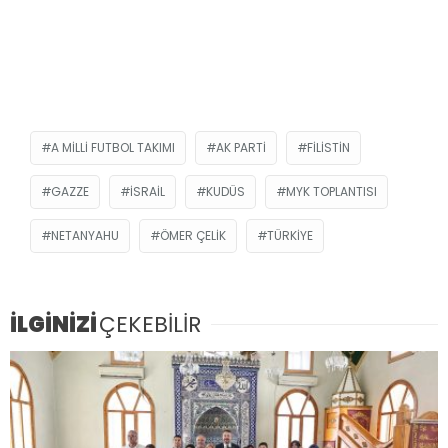
A MILLI FUTBOL TAKIMI
AK PARTI
FILISTIN
GAZZE
ISRAIL
KUDÜS
MYK TOPLANTISI
NETANYAHU
ÖMER ÇELIK
TÜRKIYE
İLGİNİZİ
ÇEKEBİLİR