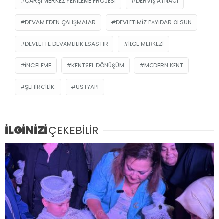
ÇARŞI MERKEZ YENILEME PROJESI
DERVIŞ AYNACI
DEVAM EDEN ÇALIŞMALAR
DEVLETIMIZ PAYIDAR OLSUN
DEVLETTE DEVAMLILIK ESASTIR
İLÇE MERKEZI
INCELEME
KENTSEL DÖNÜŞÜM
MODERN KENT
ŞEHIRCILIK.
ÜSTYAPI
İLGİNİZİ
ÇEKEBİLİR