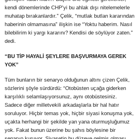
kendi dönemlerinde CHP’yi bu ahlak dışı nitelemelerle
muhatap bırakanlardır.” Çelik, “mutlak butlan kararından
haberinin olmamasına” ilişkin ise “Yoktu haberim. Nasıl
bilebilirim ki yargı kararını? Kendisi de söylüyor zaten.”
dedi.
“BU TİP HAYALİ ŞEYLERE BAŞVURMAYA GEREK
YOK”
Tüm bunların bir senaryo olduğunun altını çizen Çelik,
sözlerini şöyle sürdürdü: “Otobüsten uçağa giderken
karşılıklı selamlaşıyorsunuz, aynı otobüstesiniz.
Sadece diğer milletvekili arkadaşlarla bir hal hatır
soruluyor. Hiçbir temas yok, hiçbir siyasi konuşma yok,
uçakta herhangi bir şekilde yan yana oturmuşluğumuz
yok. Fakat bunun üzerine bu şahıs böylesine bir
senaryo kuruyor. Siyasetin bu düzeye gelmiş olması,