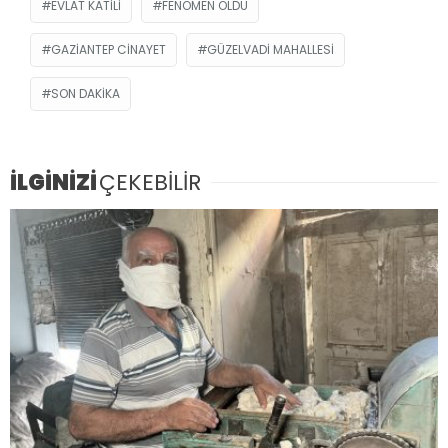
EVLAT KATILI
FENOMEN ÖLDÜ
GAZIANTEP CINAYET
GÜZELVADI MAHALLESI
SON DAKIKA
İLGİNİZİ
ÇEKEBİLİR