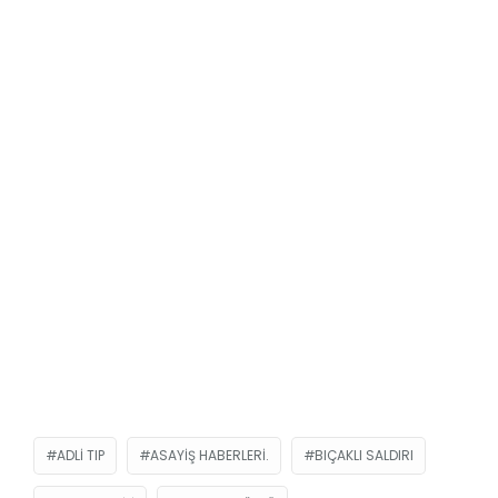
ADLI TIP
ASAYIŞ HABERLERI.
BIÇAKLI SALDIRI