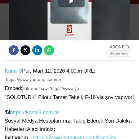
Play
Video
ABONE OL
Kanal 3
Per, Mart 12, 2026 4:00pm
URL:
Embed:
”SOLOTÜRK” Pilotu Tamer Tekeli, F-16’yla şov yapıyor!
📶
https://kanal3.com.tr/
Sosyal Medya Hesaplarımızı Takip Ederek Son Dakika
Haberleri Alabilirsiniz;
İnstagram :
https://www.instagram.com/kanal3tv