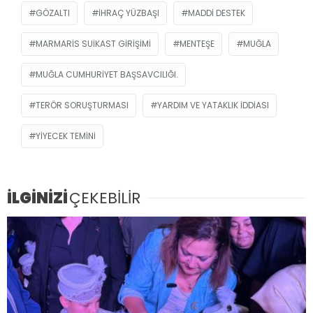
GÖZALTI
IHRAÇ YÜZBAŞI
MADDI DESTEK
MARMARIS SUIKAST GIRIŞIMI
MENTEŞE
MUĞLA
MUĞLA CUMHURIYET BAŞSAVCILIĞI.
TERÖR SORUŞTURMASI
YARDIM VE YATAKLIK IDDIASI
YIYECEK TEMINI
İLGİNİZİ
ÇEKEBİLİR