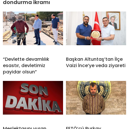
dondurma ikramı
“Devlette devamlılık
Başkan Altuntaş’tan İlçe
esastır, devletimiz
Vaizi İnce’ye veda ziyareti
payidar olsun”
Meslektaşını vuran
FETÖ’cü Burkay