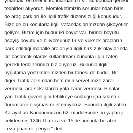
yıllardaki en önemli konulardan birisi. Bu konuda gerekli
tedbirleri alıyoruz. Memleketimizin sorunlarından birisi
de araç parkları ile ilgili trafik düzensizliği konusudur.
Bize de bu konularla ilgili vatandaşlarımızdan şikayetler
geliyor. Bizim için budur iki boyut var, birinci boyutu
asayiş boyutu ve biliyorsunuz tır ve yüksek araçların
park edildiği mahalle aralarıyla ilgili hırsızlık olaylarında
bir basamak olarak kullanılması bununla ilgili zaten
gerekli tedbirlerimizi biz alıyoruz. Bununla ilgili
uygulama yöntemlerimizden bir tanesi de budur. Bir
diğeri trafik açısından hem milli servetimize zarar
vermesi, ara sokaklarda yola zarar vermesi. Binalar
yani trafik güvenliğini tehlikeye soktuğu için sıkıntılı
durumların oluşmasını istemiyoruz. Bununla ilgili zaten
Karayolları Kanunumuzun 62. maddesinde bu yaptırıp
belirlenmiş 1246 TL ceza ve 15’de bununla beraber
ceza puanını içeriyor” dedi.