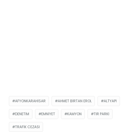
AFYONKARAHISAR
AHMET BIRTAN EROL
ALTYAPI
DENETIM
EMNIYET
KAMYON
TIR PARKI
TRAFIK CEZASI