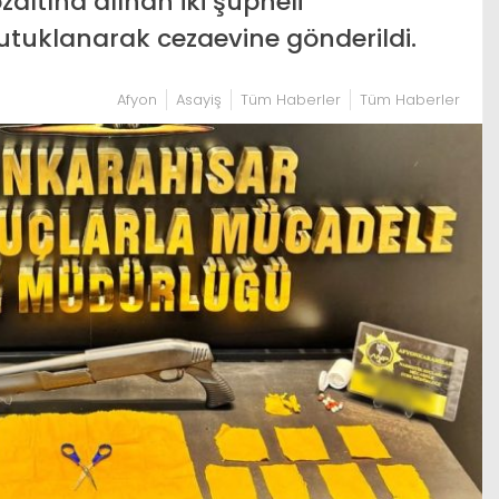
ltına alınan iki şüpheli
utuklanarak cezaevine gönderildi.
Afyon
Asayiş
Tüm Haberler
Tüm Haberler