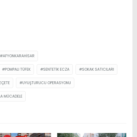
AFYONKARAHISAR
POMPALI TÜFEK
SENTETIK ECZA
SOKAK SATICILARI
EÇETE
UYUŞTURUCU OPERASYONU
A MÜCADELE