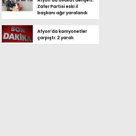
Afyon’da avukat dehşeti:
Zafer Partisi eski il
başkanı ağır yaralandı
Afyon’da kamyonetler
çarpıştı: 2 yaralı