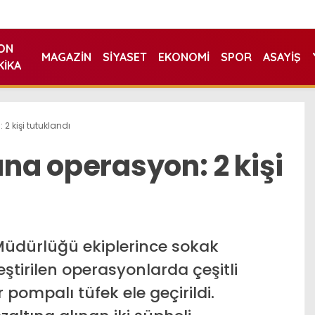
ON
MAGAZIN
SIYASET
EKONOMI
SPOR
ASAYIŞ
KIKA
2 kişi tutuklandı
ına operasyon: 2 kişi
Müdürlüğü ekiplerince sokak
eştirilen operasyonlarda çeşitli
pompalı tüfek ele geçirildi.