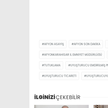
AFYON ASAYIŞ
AFYON SON DAKIKA
AFYONKARAHISAR İL EMNIYET MÜDÜRLÜĞÜ
TUTUKLAMA
UYUŞTURUCU EMDIRILMIŞ P
UYUŞTURUCU TICARETI
UYUŞTURUCUYL
İLGİNİZİ
ÇEKEBİLİR