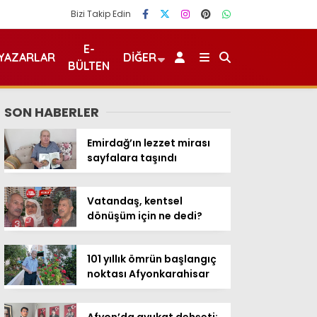
Bizi Takip Edin
E-
YAZARLAR
DIĞER
BÜLTEN
SON HABERLER
Emirdağ’ın lezzet mirası
sayfalara taşındı
Vatandaş, kentsel
dönüşüm için ne dedi?
101 yıllık ömrün başlangıç
noktası Afyonkarahisar