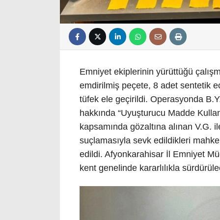
Emniyet ekiplerinin yürüttüğü çalı
emdirilmiş peçete, 8 adet sentetik 
tüfek ele geçirildi. Operasyonda B.Y.
hakkında “Uyuşturucu Madde Kullan
kapsamında gözaltına alınan V.G. i
suçlamasıyla sevk edildikleri mahke
edildi. Afyonkarahisar İl Emniyet M
kent genelinde kararlılıkla sürdürülec