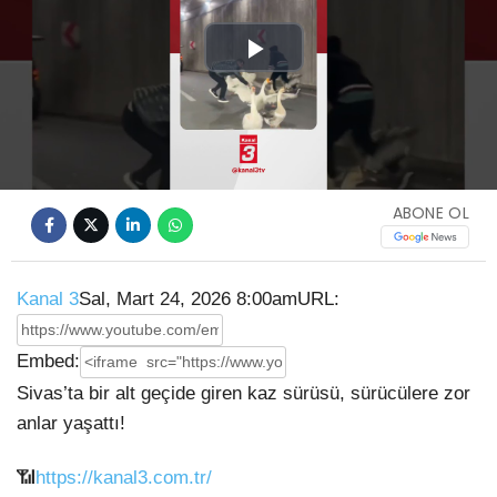
Play
Video
ABONE OL
Kanal 3
Sal, Mart 24, 2026 8:00am
URL:
Embed:
Sivas’ta bir alt geçide giren kaz sürüsü, sürücülere zor
anlar yaşattı!
📶
https://kanal3.com.tr/