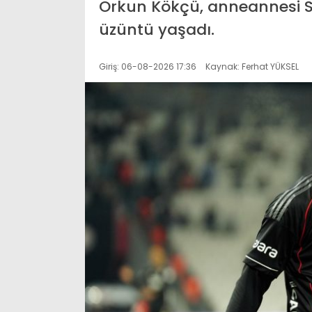
Orkun Kökçü, anneannesi Se
üzüntü yaşadı.
Giriş: 06-08-2026 17:36
Kaynak: Ferhat YÜKSEL