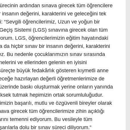
sürecinin ardından sınava girecek tüm öğrencilere
r insanın değerini, karakterini ve geleceğini tek
i: “Sevgili öğrencilerimiz, Uzun ve yoğun bir
e Geçiş Sistemi (LGS) sınavına girecek olan tüm
iyorum. LGS, öğrencilerimizin eğitim hayatındaki
 da hiçbir sınav bir insanın değerini, karakterini
ez. Bu nedenle çocuklarımızın sınav sırasında
lerini ve ellerinden gelenin en iyisini
üreçte büyük fedakârlık gösteren kıymetli anne
leceğe hazırlayan değerli öğretmenlerimize de
üzerinde baskı oluşturmak yerine onların yanında
üksek tutmak hepimizin ortak sorumluluğudur.
mizin başarılı, mutlu ve özgüvenli bireyler olarak
va girecek tüm öğrencilerimize zihin açıklığı
alarını temenni ediyorum. Bu vesileyle tüm
rılarla dolu bir sınav süreci diliyorum.”