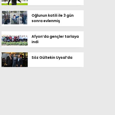
Oğlunun katili ile 3 gün
sonra evlenmiş
Afyon’da gençler tarlaya
indi
Söz Gültekin Uysal’da