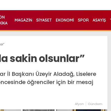
ON
MAGAZIN
SIYASET
EKONOMI
SPOR
ASAYIŞ
KIKA
ar”
a sakin olsunlar”
r İl Başkanı Üzeyir Aladağ, Liselere
öncesinde öğrenciler için bir mesaj
Afyon
Gündem