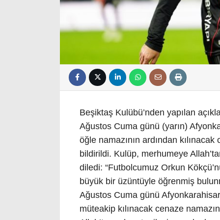
Beşiktaş Kulübü’nden yapılan açıkl
Ağustos Cuma günü (yarın) Afyonkar
öğle namazının ardından kılınacak 
bildirildi. Kulüp, merhumeye Allah’
diledi: “Futbolcumuz Orkun Kökçü’nü
büyük bir üzüntüyle öğrenmiş bulun
Ağustos Cuma günü Afyonkarahisar
müteakip kılınacak cenaze namazını