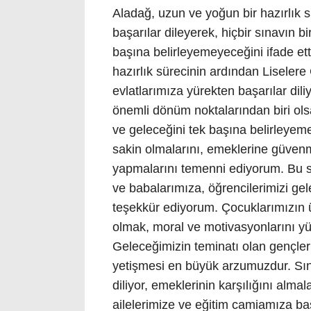
Aladağ, uzun ve yoğun bir hazırlık 
başarılar dileyerek, hiçbir sınavın bi
başına belirleyemeyeceğini ifade ett
hazırlık sürecinin ardından Liseler
evlatlarımıza yürekten başarılar dil
önemli dönüm noktalarından biri olsa
ve geleceğini tek başına belirleyem
sakin olmalarını, emeklerine güvenme
yapmalarını temenni ediyorum. Bu s
ve babalarımıza, öğrencilerimizi ge
teşekkür ediyorum. Çocuklarımızın 
olmak, moral ve motivasyonlarını y
Geleceğimizin teminatı olan gençleri
yetişmesi en büyük arzumuzdur. Sına
diliyor, emeklerinin karşılığını alm
ailelerimize ve eğitim camiamıza başa