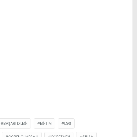
BAŞARI DILEĞI
EĞITIM
LGS
ÖĞRENCI MESAJI
ÖĞRETMEN
SINAV