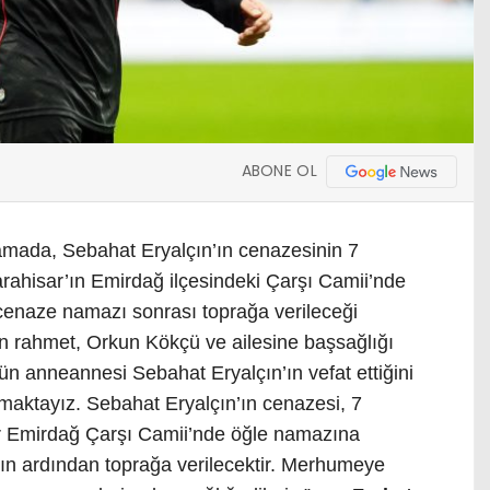
ABONE OL
amada, Sebahat Eryalçın’ın cenazesinin 7
ahisar’ın Emirdağ ilçesindeki Çarşı Camii’nde
cenaze namazı sonrası toprağa verileceği
tan rahmet, Orkun Kökçü ve ailesine başsağlığı
n anneannesi Sebahat Eryalçın’ın vefat ettiğini
maktayız. Sebahat Eryalçın’ın cenazesi, 7
 Emirdağ Çarşı Camii’nde öğle namazına
n ardından toprağa verilecektir. Merhumeye