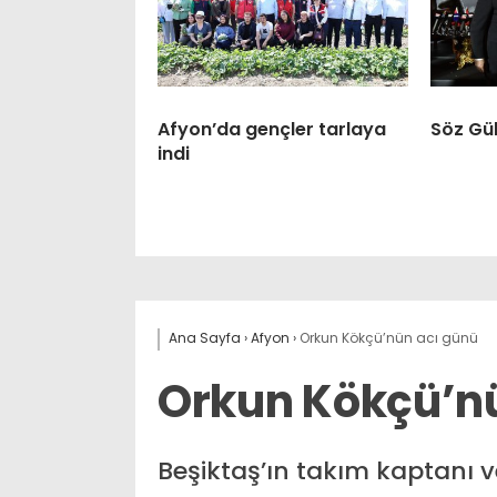
Afyon’da gençler tarlaya
Söz Gül
indi
Ana Sayfa
›
Afyon
›
Orkun Kökçü’nün acı günü
Orkun Kökçü’n
Beşiktaş’ın takım kaptanı v