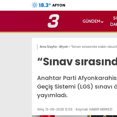
18.3
°
AFYON
S
GÜNDEM
DA
Ana Sayfa
›
Afyon
›
“Sınav sırasında sakin olsunl
“Sınav sırasınd
Anahtar Parti Afyonkarahisa
Geçiş Sistemi (LGS) sınavı 
yayımladı.
Giriş: 12-06-2026 12:03
Kaynak: HABER MERKEZI