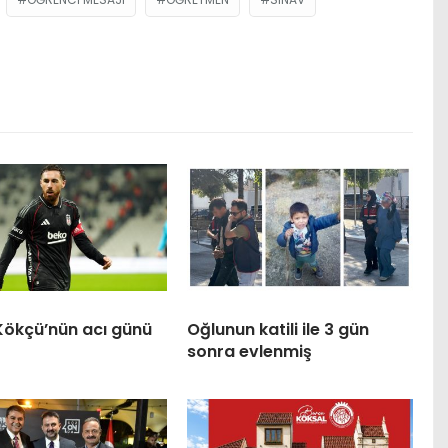
Kökçü’nün acı günü
Oğlunun katili ile 3 gün
sonra evlenmiş