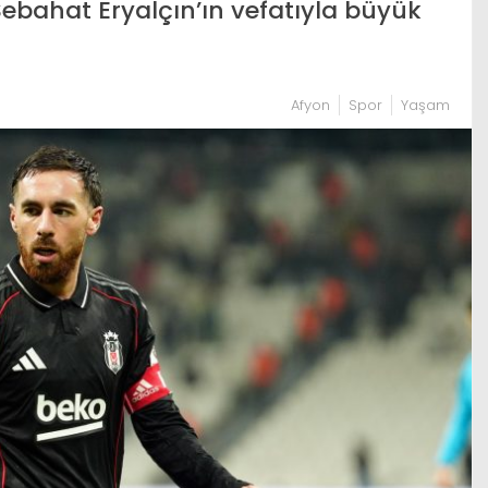
bahat Eryalçın’ın vefatıyla büyük
Afyon
Spor
Yaşam