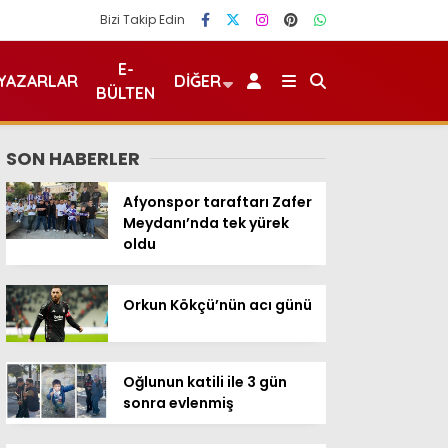
Bizi Takip Edin
E-
YAZARLAR
DIĞER
BÜLTEN
SON HABERLER
Afyonspor taraftarı Zafer
Meydanı’nda tek yürek
oldu
Orkun Kökçü’nün acı günü
Oğlunun katili ile 3 gün
sonra evlenmiş