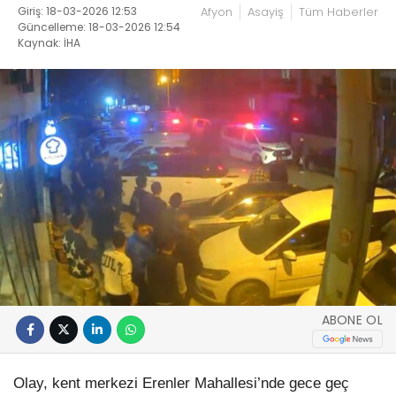
Giriş: 18-03-2026 12:53
Afyon
Asayiş
Tüm Haberler
Güncelleme: 18-03-2026 12:54
Kaynak: İHA
ABONE OL
Olay, kent merkezi Erenler Mahallesi’nde gece geç