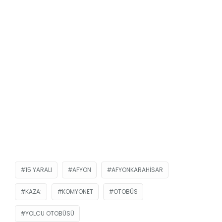
15 YARALI
AFYON
AFYONKARAHISAR
KAZA:
KOMYONET
OTOBÜS
YOLCU OTOBÜSÜ