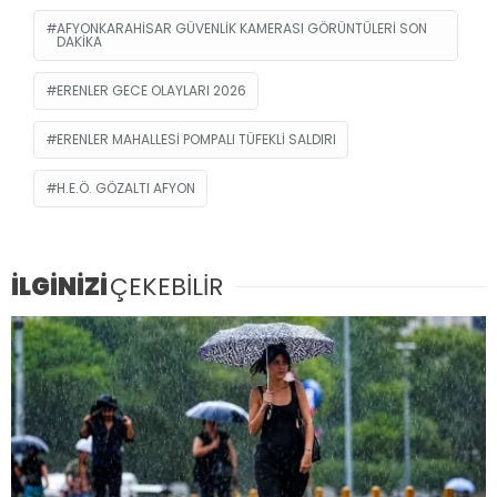
AFYONKARAHISAR GÜVENLIK KAMERASI GÖRÜNTÜLERI SON
DAKIKA
ERENLER GECE OLAYLARI 2026
ERENLER MAHALLESI POMPALI TÜFEKLI SALDIRI
H.E.Ö. GÖZALTI AFYON
İLGİNİZİ
ÇEKEBİLİR